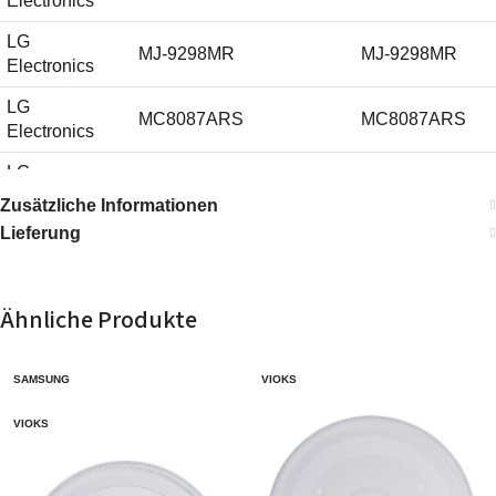
Electronics
LG
MJ-9298MR
MJ-9298MR
Electronics
LG
MC8087ARS
MC8087ARS
Electronics
LG
MC-7884NJR
MC-7884NJR
Electronics
Zusätzliche Informationen
Lieferung
LG
MC-8282SL
MC-8282SL
Electronics
LG
Ähnliche Produkte
MJ-9280NS
MJ-9280NS
Electronics
LG
MC-3081SLC
MC-3081SLC
SAMSUNG
VIOKS
Electronics
VIOKS
LG
MC8087ARC.ASLQBNL
MC8087ARC
Electronics