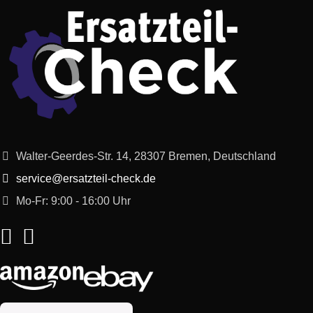
LG
MC-8087TRR
MC-8087TRR
Electronics
LG
MJ-9286NB
MJ-9286NB
Electronics
LG
MC8087TR.ASSQBNL
MC8087TR
Electronics
LG
MJ3294BDW
MJ3294BDW
Walter-Geerdes-Str. 14, 28307 Bremen, Deutschland
Electronics
service@ersatzteil-check.de
LG
MC-7844NL
MC-7844NL
Electronics
Mo-Fr: 9:00 - 16:00 Uhr
LG
MC-9287UR
MC-9287UR
Electronics
LG
MC-8296SL
MC-8296SL
Electronics
LG