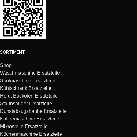
LG
MC8087TRC.ASTQLHS
MC8087TRC
Electronics
LG
MC8087TRC.CSSQBNL
MC8087TRC
Electronics
LG
MC8284N.CSLQBNL
MC8284N
Electronics
SORTIMENT
LG
MC8289BR.CSLQBNL
MC8289BR
Shop
Electronics
Waschmaschine Ersatzteile
LG
MC9287BC.ABKQBNL
MC9287BC
Spülmaschine Ersatzteile
Electronics
Kühlschrank Ersatzteile
LG
Herd, Backofen Ersatzteile
MC9287BC.ASLQBNL
MC9287BC
Electronics
Staubsauger Ersatzteile
Dunstabzugshaube Ersatzteile
LG
MC-7884NC.AWHQBNL
MC-7884NC
Kaffeemaschine Ersatzteile
Electronics
Mikrowelle Ersatzteile
LG
MC-
Küchenmaschine Ersatzteile
MC-7884NLC