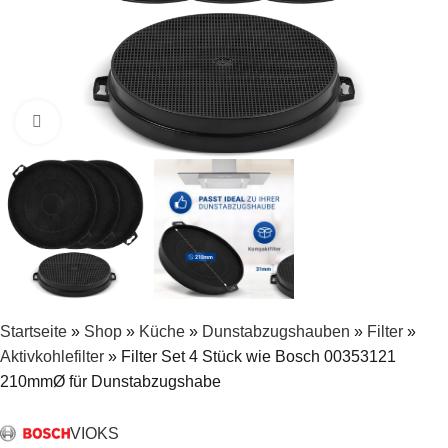
Zum Vergrößern klicken
Startseite
»
Shop
»
Küche
»
Dunstabzugshauben
»
Filter
»
Aktivkohlefilter
»
Filter Set 4 Stück wie Bosch 00353121
210mmØ für Dunstabzugshabe
VIOKS