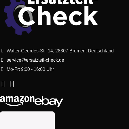
Constructa
CD66110/07
Indesit
C00307665
Constructa
CD67150/02
Indesit
C00090822
Constructa
CD66150/06
Indesit
C00132185
Walter-Geerdes-Str. 14, 28307 Bremen, Deutschland
Constructa
CD69110/05
Indesit
C00132189
service@ersatzteil-check.de
Constructa
CD66150/07
Indesit
C00132702
Mo-Fr: 9:00 - 16:00 Uhr
Constructa
CD66120/07
Indesit
C00375268
Constructa
CD619150/01
Indesit
C00380107
Constructa
CD69110/03
Indesit
C00884487