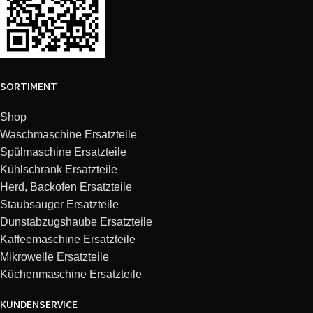
Constructa
CD69110/04
Whirlpool
481249038018
Constructa
CD69150/06
Whirlpool
481281718524
SORTIMENT
Constructa
CD66190/06
Whirlpool
481281728343
Shop
Constructa
CD67150/03
Whirlpool
482000038108
Waschmaschine Ersatzteile
Spülmaschine Ersatzteile
Constructa
CD66150/03
Kühlschrank Ersatzteile
Whirlpool
482000038109
Herd, Backofen Ersatzteile
Staubsauger Ersatzteile
Constructa
CD66111/03
Whirlpool
482000038110
Dunstabzugshaube Ersatzteile
Kaffeemaschine Ersatzteile
Constructa
CD616150/01
Whirlpool
482000059697
Mikrowelle Ersatzteile
Küchenmaschine Ersatzteile
Constructa
CD69150/01
Whirlpool
482000059698
KUNDENSERVICE