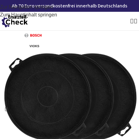
Ab 70 Euro versandkostenfrei innerhalb Deutschlands
Zur Navigation springen
Zum Hauptinhalt springen
VIOKS