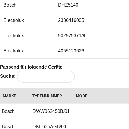
Bosch
DHZ5140
Electrolux
2330416005
Electrolux
902979371/9
Electrolux
4055123626
Electrolux
42 1000 39 36-00/3
Passend für folgende Geräte
Suche:
Electrolux
421000393600/3
MARKE
TYPENNUMMER
MODELL
Electrolux
4210003936003
Bosch
DWW062450B/01
Electrolux
49 99 77-05/6
Bosch
DKE635AGB/04
Electrolux
49997705/6