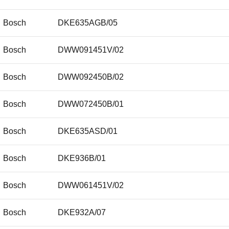
Bosch
DKE635AGB/05
Electrolux
499977056
Bosch
DWW091451V/02
Electrolux
5 4021 61 94-00/6
Bosch
DWW092450B/02
Electrolux
54021619400/6
Bosch
DWW072450B/01
Electrolux
540216194006
Bosch
DKE635ASD/01
Electrolux
5016 60 36-00/9
Bosch
DKE936B/01
Electrolux
5016603600/9
Bosch
DWW061451V/02
Electrolux
50166036009
Bosch
DKE932A/07
Electrolux
5016 60 75-00/7