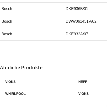
Bosch
DKE936B/01
Electrolux
Bosch
DWW061451V/02
Electrolux
Bosch
DKE932A/07
Electrolux
Bosch
DKE935A/04
Electrolux
Bosch
DKE735AGB/02
Electrolux
Ähnliche Produkte
Bosch
DWW112450B/01
Electrolux
VIOKS
NEFF
Bosch
DWW091491/01
Electrolux
WHIRLPOOL
VIOKS
Bosch
DKE935AAU/05
Electrolux