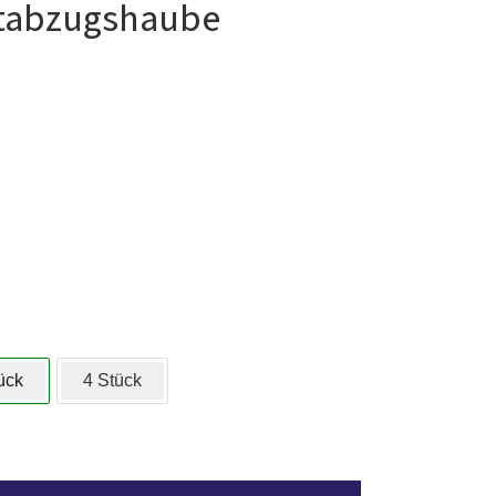
stabzugshaube
ück
4 Stück