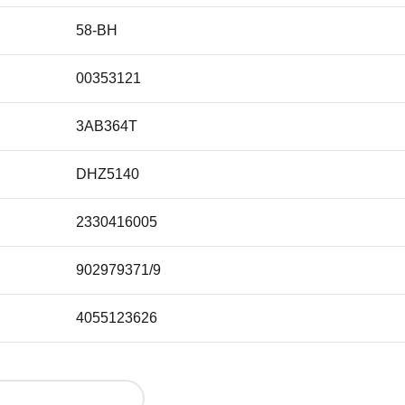
58-BH
00353121
3AB364T
DHZ5140
2330416005
902979371/9
4055123626
42 1000 39 36-00/3