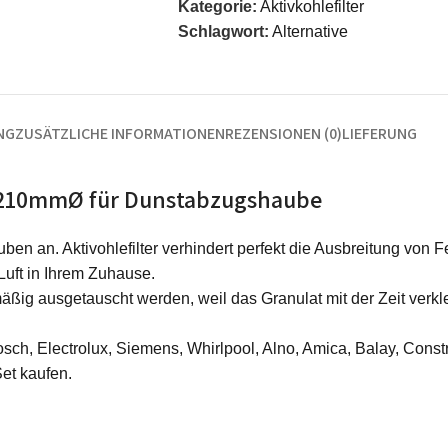
Kategorie:
Aktivkohlefilter
Schlagwort:
Alternative
NG
ZUSÄTZLICHE INFORMATIONEN
REZENSIONEN (0)
LIEFERUNG
21 210mmØ für Dunstabzugshaube
ben an. Aktivohlefilter verhindert perfekt die Ausbreitung von 
Luft in Ihrem Zuhause.
ßig ausgetauscht werden, weil das Granulat mit der Zeit verkl
sch, Electrolux, Siemens, Whirlpool, Alno, Amica, Balay, Constr
Set kaufen.