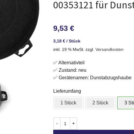
00353121 für Dun
9,53
€
3,18
€
/
Stück
inkl. 19 % MwSt.
zzgl.
Versandkosten
✅ Alternativteil
✅ Zustand: neu
✅ Gerätenamen: Dunstabzugshaube
Lieferumfang
1 Stück
2 Stück
3 St