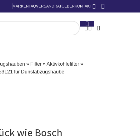
MARKEN
FAQ
VERSAND
RATGEBER
KONTAKT
zugshauben
»
Filter
»
Aktivkohlefilter
»
0353121 für Dunstabzugshaube
Stück wie Bosch