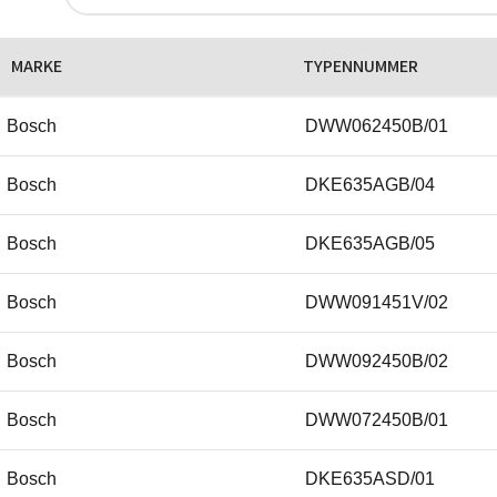
Electrolux
MARKE
TYPENNUMMER
Electrolux
Bosch
DWW062450B/01
Electrolux
Bosch
DKE635AGB/04
Electrolux
Bosch
DKE635AGB/05
Electrolux
Bosch
DWW091451V/02
Electrolux
Bosch
DWW092450B/02
Electrolux
Bosch
DWW072450B/01
Electrolux
Bosch
DKE635ASD/01
Electrolux