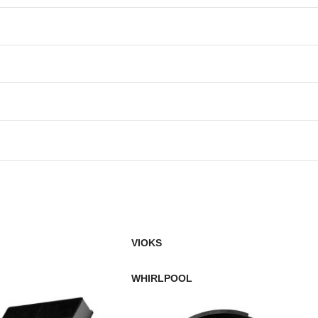
5016603600/9
50166036009
5016 60 75-00/7
50276628000
5029 02 28-00/1
5029022800/1
VIOKS
5029022800
WHIRLPOOL
5029 09 13-00/8