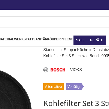
ATERIAL
WERKSTATT
SANITÄR
KÖRPERPFLEGE
SALE
GERÄTE
Startseite
»
Shop
»
Küche
»
Dunstab
Kohlefilter Set 3 Stück wie Bosch 0
VIOKS
Alternative
Vorrätig
Kohlefilter Set 3 