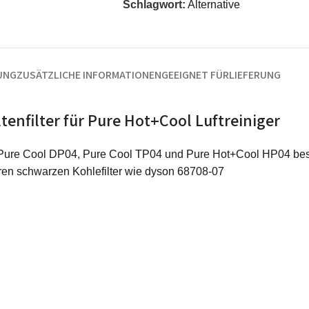
Schlagwort:
Alternative
UNG
ZUSÄTZLICHE INFORMATIONEN
GEEIGNET FÜR
LIEFERUNG
tenfilter für Pure Hot+Cool Luftreiniger
) Pure Cool DP04, Pure Cool TP04 und Pure Hot+Cool HP04 best
en schwarzen Kohlefilter wie dyson 68708-07