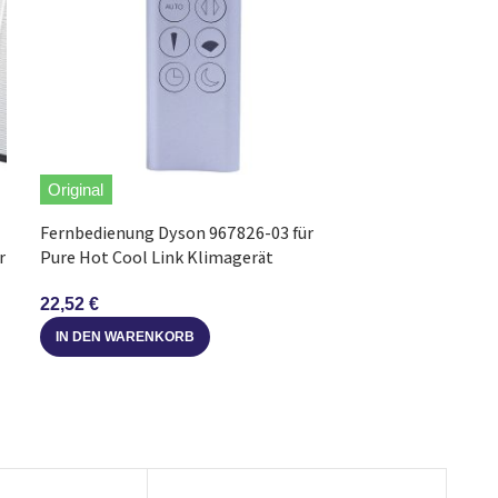
Original
Original
Ersatzfilter Phi
Fernbedienung Dyson 967826-03 für
für HU4801-HU4
r
Pure Hot Cool Link Klimagerät
24,97
€
22,52
€
IN DEN WARE
IN DEN WARENKORB