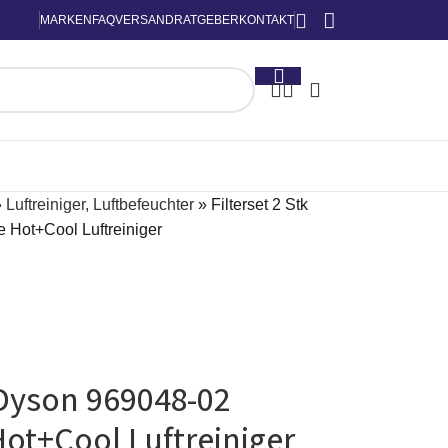
MARKEN
FAQ
VERSAND
RATGEBER
KONTAKT
»
Luftreiniger, Luftbefeuchter
»
Filterset 2 Stk
e Hot+Cool Luftreiniger
e Dyson 969048-02
 Hot+Cool Luftreiniger