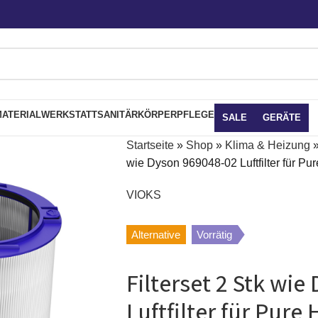
ATERIAL
WERKSTATT
SANITÄR
KÖRPERPFLEGE
SALE
GERÄTE
Startseite
»
Shop
»
Klima & Heizung
wie Dyson 969048-02 Luftfilter für Pur
VIOKS
Alternative
Vorrätig
Filterset 2 Stk wi
Luftfilter für Pure