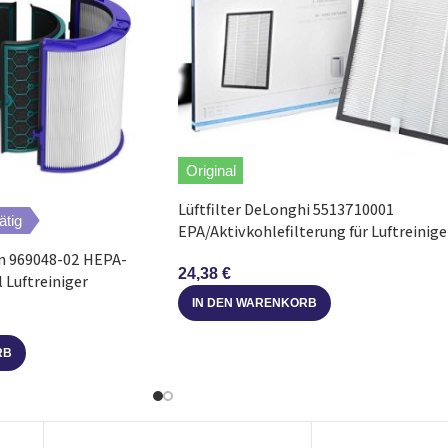
Original
Lüftfilter DeLonghi 5513710001
ätig
EPA/Aktivkohlefilterung für Luftreinige
AC75
on 969048-02 HEPA-
24,38
€
l Luftreiniger
IN DEN WARENKORB
RB