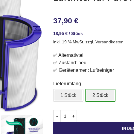
37,90
€
18,95
€
/
Stück
inkl. 19 % MwSt.
zzgl.
Versandkosten
✅ Alternativteil
✅ Zustand: neu
✅ Gerätenamen: Luftreiniger
Lieferumfang
1 Stück
2 Stück
IN D