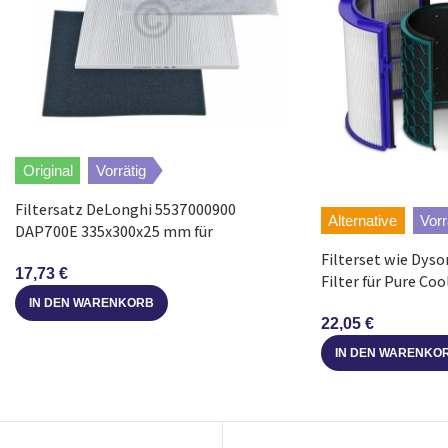
Original
Vorrätig
Filtersatz DeLonghi 5537000900
Alternative
Vorr
DAP700E 335x300x25 mm für
Raumluftreiniger
Filterset wie Dys
17,73
€
Filter für Pure Coo
IN DEN WARENKORB
22,05
€
IN DEN WARENKO