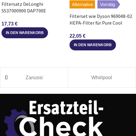
Filtersatz DeLonghi
Alternative
Vorrätig
5537000900 DAP700E
Filterset wie Dyson 969048-02
335x300x25 mm für
HEPA-Filter für Pure Cool
Raumluftreiniger
17,73
€
Luftreiniger
IN DEN WARENKORB
22,05
€
IN DEN WARENKORB
Zanussi
Whirlpool