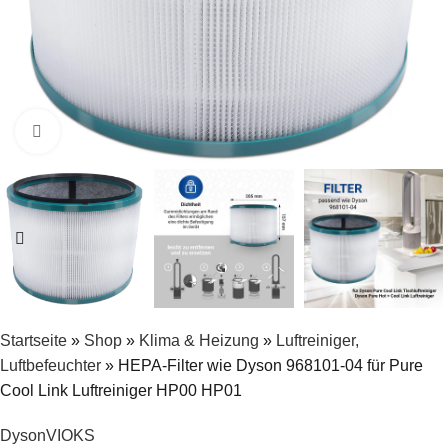
Zum Vergrößern klicken
Startseite
»
Shop
»
Klima & Heizung
»
Luftreiniger,
Luftbefeuchter
»
HEPA-Filter wie Dyson 968101-04 für Pure
Cool Link Luftreiniger HP00 HP01
Dyson
VIOKS