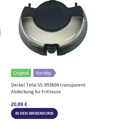
Original
Vorrätig
Deckel Tefal SS-993604 transparent
Alternative
A
Abdeckung für Fritteuse
Wendeschaufel 
20,89
€
145×123 mm für
IN DEN WARENKORB
6,69
€
WEITERLESEN