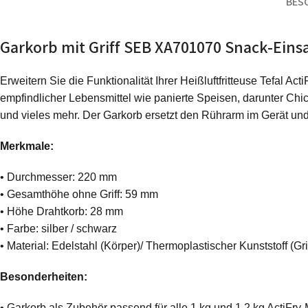
BES
Garkorb mit Griff SEB XA701070 Snack-Einsatz
Erweitern Sie die Funktionalität Ihrer Heißluftfritteuse Tefal A
empfindlicher Lebensmittel wie panierte Speisen, darunter Ch
und vieles mehr. Der Garkorb ersetzt den Rührarm im Gerät und
Merkmale:
• Durchmesser: 220 mm
• Gesamthöhe ohne Griff: 59 mm
• Höhe Drahtkorb: 28 mm
• Farbe: silber / schwarz
• Material: Edelstahl (Körper)/ Thermoplastischer Kunststoff (Grif
Besonderheiten:
• Garkorb als Zubehör passend für alle 1 kg und 1,2 kg ActiFr