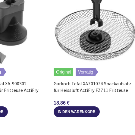
Fritteuse GH80610012B ActiFry
Fritteuse AL80000012CActiFry
Fritteuse Calor Moulinex FZ70020012AActifry
Fritteuse ActiTryEssential
g
Original
Vorrätig
Fritteuse FZ70010012D ActiFry
al XA-900302
Garkorb Tefal XA701074 Snackaufsatz
r Fritteuse ActiFry
für Heissluft ActiFry FZ711 Fritteuse
Fritteuse AL80000012B ActiFry
18,86
€
Fritteuse FZ70000012EActiFry
RB
IN DEN WARENKORB
Fritteuse GH80700012A ActiFrySnacking