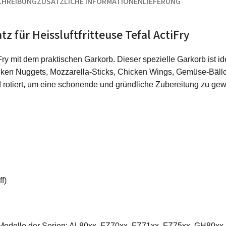
CHREIBUNG
ZUSÄTZLICHE INFORMATIONEN
LIEFERUNG
 für Heissluftfritteuse Tefal ActiFry
ctiFry mit dem praktischen Garkorb. Dieser spezielle Garkorb ist 
icken Nuggets, Mozzarella-Sticks, Chicken Wings, Gemüse-Bäll
 rotiert, um eine schonende und gründliche Zubereitung zu gew
f)
y-Modelle der Serien: AL80xx, FZ70xx, FZ71xx, FZ75xx, GH80xx.