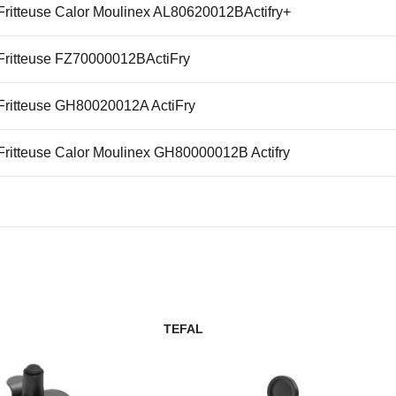
Fritteuse Calor Moulinex AL80620012BActifry+
Fritteuse FZ70000012BActiFry
Fritteuse GH80020012A ActiFry
Fritteuse Calor Moulinex GH80000012B Actifry
Fritteuse FZ70010012C ActiFry
Fritteuse FZ70000012AActiFry
Fritteuse AL80700012AActiFrySnacking
TEFAL
Fritteuse Calor Moulinex GH80000012AActifry
Fritteuse FZ70010012B ActiFry