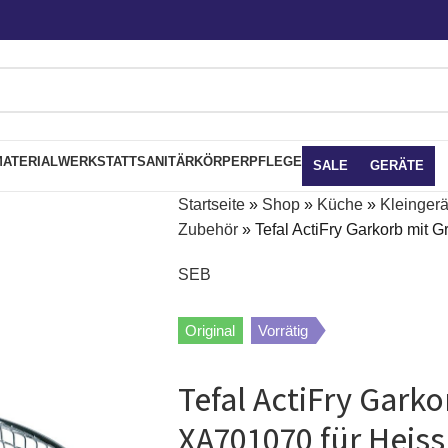
ATERIAL
WERKSTATT
SANITÄR
KÖRPERPFLEGE
SALE
GERÄTE
Startseite
»
Shop
»
Küche
»
Kleingerä
Zubehör
»
Tefal ActiFry Garkorb mit G
SEB
Original
Vorrätig
Tefal ActiFry Garko
XA701070 für Heissl