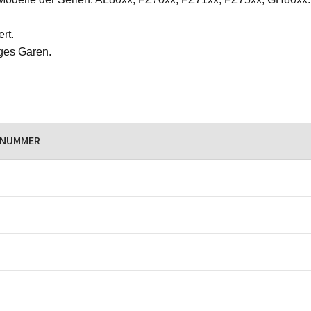
rt.
ges Garen.
LNUMMER