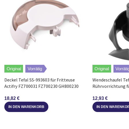
Tefal
GH80610012B
Tefal
AL80000012C
Tefal
FZ70020012A
Tefal
FZ70000012D
Original
Vorrätig
Original
Vorräti
Tefal
FZ70010012D
Deckel Tefal SS-993603 für Fritteuse
Wendeschaufel Tef
Actifry FZ700031 FZ700230 GH800230
Rührvorrichtung fü
Tefal
AL80100012A
Gourmet
12,93
€
18,82
€
Tefal
FZ70000012E
IN DEN WARENKO
IN DEN WARENKORB
Tefal
GH80700012A