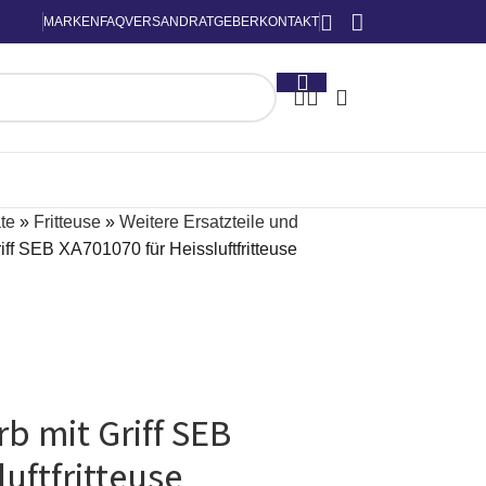
MARKEN
FAQ
VERSAND
RATGEBER
KONTAKT
te
»
Fritteuse
»
Weitere Ersatzteile und
riff SEB XA701070 für Heissluftfritteuse
rb mit Griff SEB
uftfritteuse