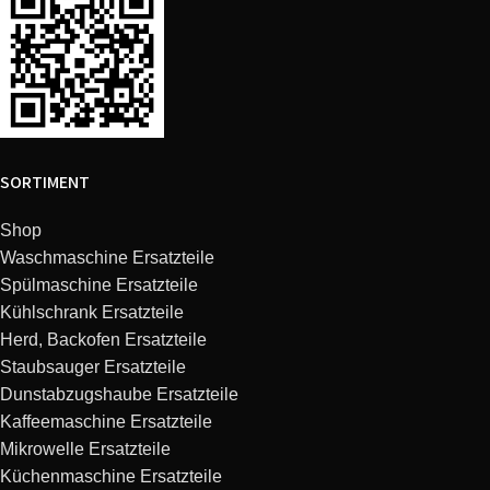
Neff
D9970N0GB/03
STEEL
Siemens
LC75955/01
7595501
Siemens
LC75955/03
7595503
SORTIMENT
Siemens
LC75955/04
7595504
Shop
Siemens
LC75652/02
7565202
Waschmaschine Ersatzteile
Spülmaschine Ersatzteile
Siemens
LC75652/01
7565201
Kühlschrank Ersatzteile
Herd, Backofen Ersatzteile
Staubsauger Ersatzteile
Siemens
LC66651/01
6665101
Dunstabzugshaube Ersatzteile
Kaffeemaschine Ersatzteile
Siemens
LC69651/01
6965101
Mikrowelle Ersatzteile
Küchenmaschine Ersatzteile
Siemens
LC66651GB/01
66651