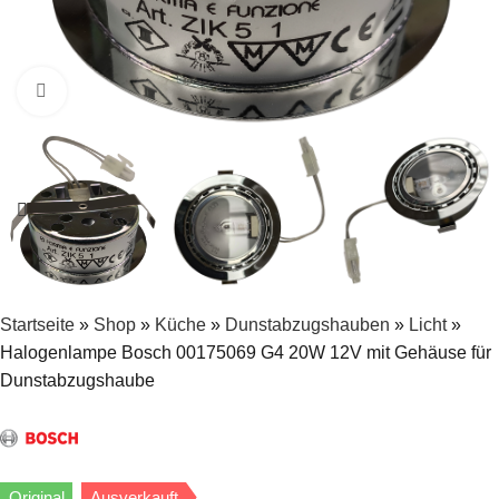
Zum Vergrößern klicken
Startseite
»
Shop
»
Küche
»
Dunstabzugshauben
»
Licht
»
Halogenlampe Bosch 00175069 G4 20W 12V mit Gehäuse für
Dunstabzugshaube
Original
Ausverkauft