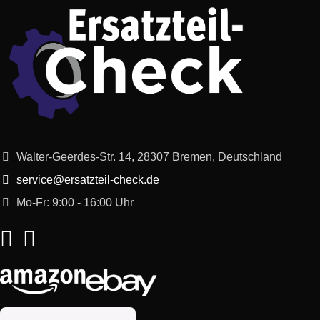
Bosch
DKE985B/04
DKE985B04
Bosch
DKE685B/04
DKE685B04
Bosch
DKE685C/02
DKE685C02
Bosch
DKE685C/01
DKE685C01
Walter-Geerdes-Str. 14, 28307 Bremen, Deutschland
service@ersatzteil-check.de
Bosch
DKE985S/04
DKE985S04
Mo-Fr: 9:00 - 16:00 Uhr
Bosch
DKE685CI/01
DKE685CI01
Bosch
DKE685T/01
DKE685T01
Bosch
DKE687T/01
DKE687T01