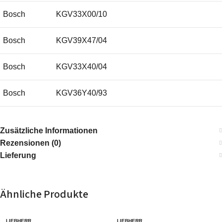
Bosch
KGV33X00/10
Bosch
KGV39X47/04
Bosch
KGV33X40/04
Bosch
KGV36Y40/93
Bosch
KGV36X42/02
Zusätzliche Informationen
Rezensionen (0)
Bosch
KGV36X47/89
Lieferung
Bosch
KGV33X47/96
Ähnliche Produkte
Bosch
KGV39Y42/97
LIEBHERR
LIEBHERR