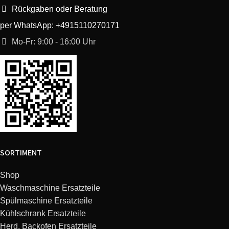
Rückgaben oder Beratung
Bosch
KGV76E45/05
per WhatsApp: +4915110270171
Mo-Fr: 9:00 - 16:00 Uhr
Bosch
KGV33X41/06
Bosch
KGV39X43/04
Bosch
KGV36V03IE/98
Bosch
KGV36X71/99
SORTIMENT
Bosch
KGV73E40/09
Shop
Bosch
KGV36V14/05
Waschmaschine Ersatzteile
Spülmaschine Ersatzteile
Bosch
KGV36X10GB/02
Kühlschrank Ersatzteile
Herd, Backofen Ersatzteile