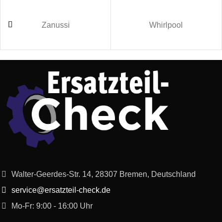
Bosch
KGV73E40/92
Zanussi
Whirlpool
Bosch
KGV39V63/96
Bosch
KGV36X71/96
Bosch
KGV36X71/04
Bosch
KGV33X47/02
Bosch
KGV36X47EX/95
Bosch
KGV73E40/04
Walter-Geerdes-Str. 14, 28307 Bremen, Deutschland
service@ersatzteil-check.de
Bosch
KGV36Y30/99
Mo-Fr: 9:00 - 16:00 Uhr