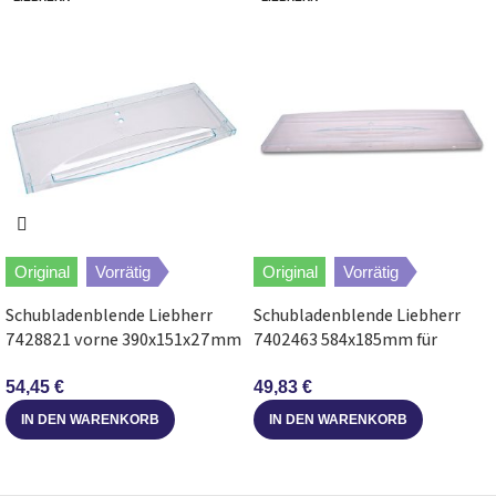
Bosch
KGV36X42/05
Bosch
KGV76E45/92
Bosch
KGV33X60/10
Bosch
KGV36X00/03
Bosch
KGV36V00/10
Original
Vorrätig
Original
Vorrätig
Bosch
KGV33X60/09
Schubladenblende Liebherr
Schubladenblende Liebherr
7428821 vorne 390x151x27mm
7402463 584x185mm für
Bosch
KGV73E30/05
für Gefrierschrank
Kühlschrank
54,45
€
49,83
€
Bosch
KGV36V14/97
IN DEN WARENKORB
IN DEN WARENKORB
Bosch
KGV33X00/15