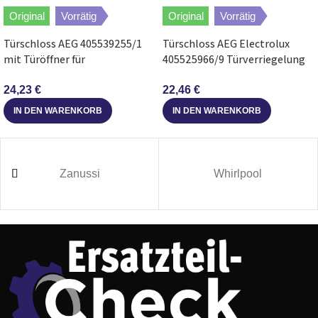
Original
Vorrätig
Original
Vorrätig
Balay
3VS503BA/B5
Türschloss AEG 405539255/1
Türschloss AEG Electrolux
Balay
3VS503BA/C2
mit Türöffner für
405525966/9 Türverriegelung
Geschirrspüler
für Geschirrspüler
24,23
€
22,46
€
Balay
3VS503IA/97
tp3
IN DEN WARENKORB
IN DEN WARENKORB
Balay
3VS503IA/98
tp3
Balay
3VS503IA/A5
tp3
Zanussi
Whirlpool
Balay
3VS503IA/B2
tp3
Balay
3VS503IA/B3
tp3
Balay
3VS503IA/B4
tp3