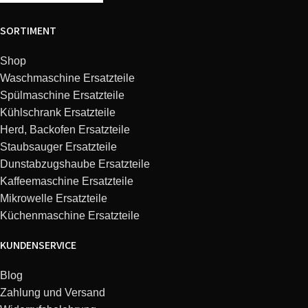
Balay
3VS774IA/B4
9,5 litros A++ – tp3
SORTIMENT
Balay
3VS884IA/01
9,5l , A++ , 3er nivel
Shop
Waschmaschine Ersatzteile
Balay
3VS884IA/B3
9,5l , A++ , 3er nivel
Spülmaschine Ersatzteile
Kühlschrank Ersatzteile
Balay
3VS884IA/B4
9,5l , A++ , 3er nivel
Herd, Backofen Ersatzteile
Staubsauger Ersatzteile
Balay
3VF305NA/D4
Dunstabzugshaube Ersatzteile
Kaffeemaschine Ersatzteile
Balay
3VF305NA/D9
Mikrowelle Ersatzteile
Küchenmaschine Ersatzteile
Balay
3VF305NA/E2
KUNDENSERVICE
Balay
3VF704XA/27
Blog
Zahlung und Versand
Balay
3VF704XA/28