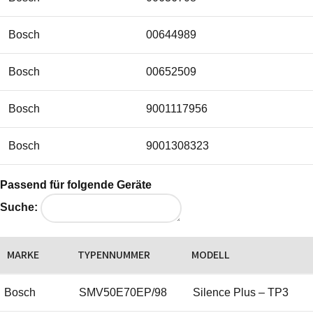
Bosch
00644989
Bosch
00652509
Bosch
9001117956
Bosch
9001308323
Küppersbusch
436657
Passend für folgende Geräte
Suche:
Küppersbusch
443046
MARKE
TYPENNUMMER
MODELL
Bosch
SMV50E70EP/98
Silence Plus – TP3