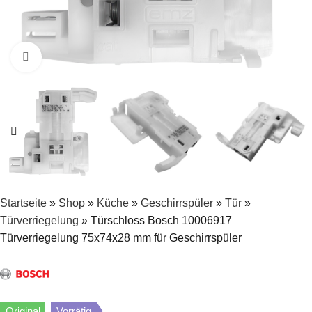
Zum Vergrößern klicken
Startseite
»
Shop
»
Küche
»
Geschirrspüler
»
Tür
»
Türverriegelung
»
Türschloss Bosch 10006917
Türverriegelung 75x74x28 mm für Geschirrspüler
Original
Vorrätig