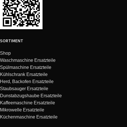
Bosch
SGS09L08GB/20
Logixx automatic
Bosch
SGS69L02GB/24
Logixx auto option
SORTIMENT
Bosch
SGS09T02EU/14
Logixx 3in1
Shop
Bosch
SGS09T02EU/27
Logixx 3in1
Waschmaschine Ersatzteile
Spülmaschine Ersatzteile
Bosch
SGS09T05EU/14
Logixx 3in1
Kühlschrank Ersatzteile
Herd, Backofen Ersatzteile
Bosch
SGS09T05EU/27
Logixx 3in1
Staubsauger Ersatzteile
Dunstabzugshaube Ersatzteile
Kaffeemaschine Ersatzteile
Bosch
SHV09A13/20
Logixx
Mikrowelle Ersatzteile
Küchenmaschine Ersatzteile
Bosch
SHV09T03EU/01
Logixx