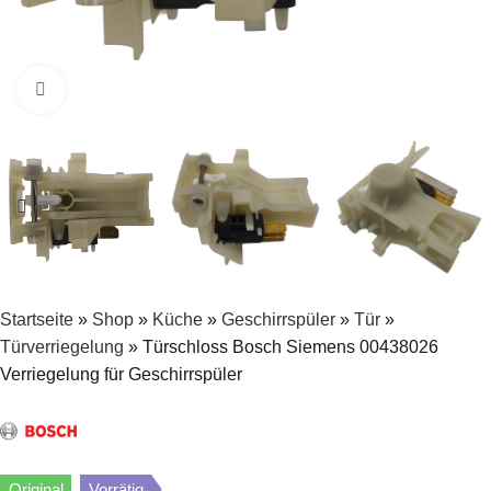
Zum Vergrößern klicken
Startseite
»
Shop
»
Küche
»
Geschirrspüler
»
Tür
»
Türverriegelung
»
Türschloss Bosch Siemens 00438026
Verriegelung für Geschirrspüler
Original
Vorrätig