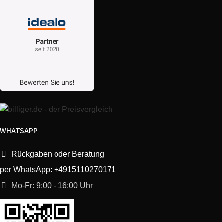
Bosch
SGS69A12II/22
Logixx Easy
Bosch
SGS65T28II/36
Logixx Easy
Bosch
SGS65T22II/36
Logixx Easy
Bosch
SGS65T28II/17
Logixx Easy
Bosch
SGS65T22II/17
Logixx Easy
WHATSAPP
Bosch
SGS69A12II/24
Logixx Easy
Rückgaben oder Beratung
Bosch
SGS09L12GB/14
Logixx automatic
per WhatsApp: +4915110270171
Mo-Fr: 9:00 - 16:00 Uhr
Bosch
SGS09L02GB/20
Logixx automatic
Bosch
SGS09L12GB/27
Logixx automatic