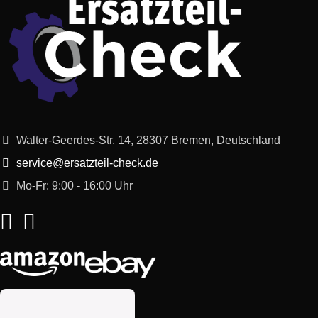
Bosch
SGS09A22/20
LogixxSuperSilence
Logixx Super
Bosch
SGS09T12EU/14
Silence 3in1
Logixx Super
Bosch
SGS09T12EU/27
Walter-Geerdes-Str. 14, 28307 Bremen, Deutschland
Silence 3in1
service@ersatzteil-check.de
Bosch
SGS69A18II/17
Logixx Easy
Mo-Fr: 9:00 - 16:00 Uhr
Bosch
SGS69A12II/27
Logixx Easy
Bosch
SGS69A18II/24
Logixx Easy
Bosch
SGS69A18II/27
Logixx Easy