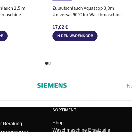
hlauch 2,5 m
Zulaufschlauch Aquastop 3,8m
chmaschine
Universal 90°C für Waschmaschine
accent line
Geschirrspüler
17,02
€
RB
IN DEN WARENKORB
SuperSilence
Ne
SORTIMENT
Shop
r Beratung
Waschmaschine Ersatzteile