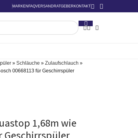
MARKEN
FAQ
VERSAND
RATGEBER
KONTAKT
püler
»
Schläuche
»
Zulaufschlauch
»
osch 00668113 für Geschirrspüler
uastop 1,68m wie
r Geschirrspüler