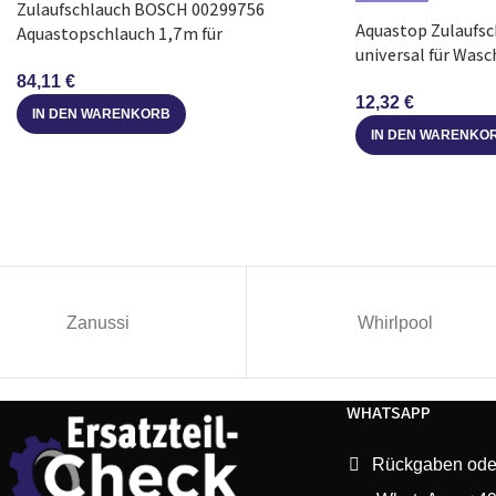
Constructa
CG4A56V8/60
Zulaufschlauch BOSCH 00299756
Aquastop Zulaufsc
Aquastopschlauch 1,7m für
universal für Was
Geschirrspüler
Constructa
CG4A56V8/63
Geschirrspüler
84,11
€
12,32
€
IN DEN WARENKORB
Constructa
CG4A56V8/74
IN DEN WARENKO
Constructa
CG4A57V8/60
Constructa
CG4A57V8/63
Constructa
CG4A57V8/74
Zanussi
Whirlpool
Neff
S125ITS04E/01
WHATSAPP
Neff
S413C60S0E/39
Rückgaben ode
Neff
S413C60S0E/60