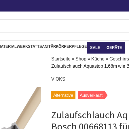
ATERIAL
WERKSTATT
SANITÄR
KÖRPERPFLEGE
SALE
GERÄTE
Startseite
»
Shop
»
Küche
»
Geschirrs
Zulaufschlauch Aquastop 1,68m wie B
VIOKS
Alternative
Ausverkauft
Zulaufschlauch Aq
Bosch 00668113 fü