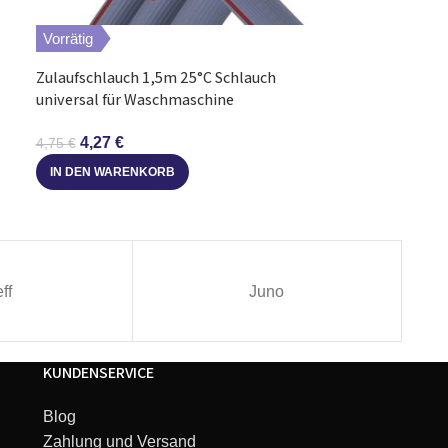
Aquastopschlau
Vorrätig
für Kaltwasser
Geschirrspüler
Zulaufschlauch 1,5m 25°C Schlauch
12,22
€
universal für Waschmaschine
Geschirrspüler
IN DEN WARE
4,27
€
4,75
€
IN DEN WARENKORB
ff
Juno
KUNDENSERVICE
Blog
Zahlung und Versand