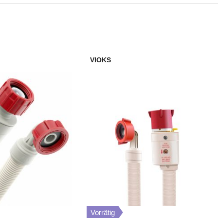
Silence
SilencePlus 46dBA
VIOKS
SilencePlus
Vorrätig