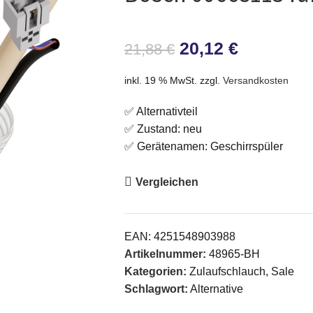
20,12
€
21,88
€
inkl. 19 % MwSt.
zzgl.
Versandkosten
✅ Alternativteil
✅ Zustand: neu
✅ Gerätenamen: Geschirrspüler
Vergleichen
EAN:
4251548903988
Artikelnummer:
48965-BH
Kategorien:
Zulaufschlauch
,
Sale
Schlagwort:
Alternative