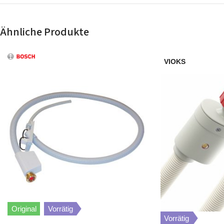
Constructa
CG4A56S2/60
Ähnliche Produkte
Constructa
CG4A56S2/62
VIOKS
Constructa
CG4A56S2/63
Constructa
CG4A56S2/74
Constructa
CG4A56U5/60
Constructa
CG4A56U5/63
Constructa
CG4A56U5/74
Constructa
CG4A56V8/01
Original
Vorrätig
Vorrätig