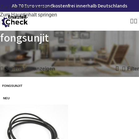
Ab 70 Euro versandkostenfrei innerhalb Deutschlands
Zur Navigation springen
Zum Hauptinhalt springen
fongsunjit
Startseite
»
fongsunjit
Einzelnes Ergebnis wird angezeigt
Seitenleiste anzeigen
Filter
FONGSUNJIT
NEU