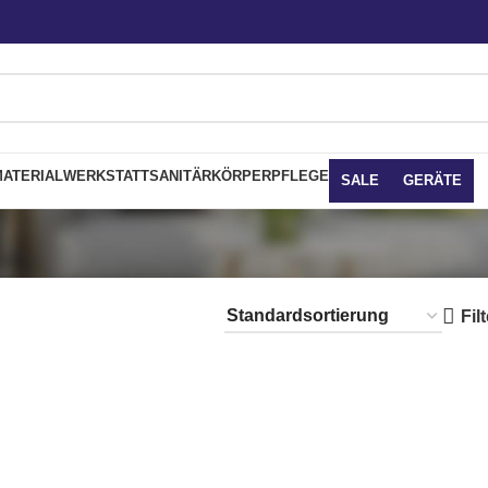
ATERIAL
WERKSTATT
SANITÄR
KÖRPERPFLEGE
SALE
GERÄTE
Fil