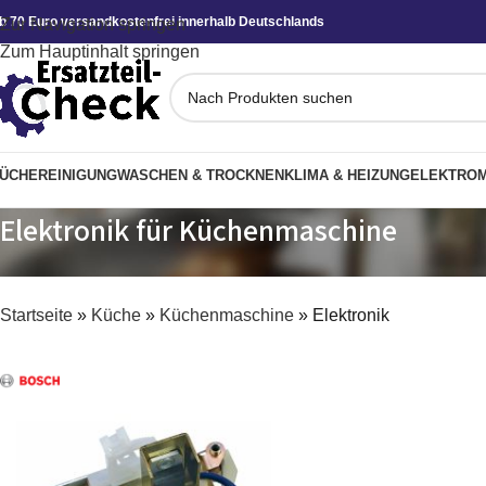
b 70 Euro versandkostenfrei innerhalb Deutschlands
Zur Navigation springen
Zum Hauptinhalt springen
ÜCHE
REINIGUNG
WASCHEN & TROCKNEN
KLIMA & HEIZUNG
ELEKTROM
Elektronik für Küchenmaschine
Startseite
»
Küche
»
Küchenmaschine
»
Elektronik