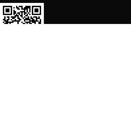
SORTIMENT
Shop
Waschmaschine Ersatzteile
Spülmaschine Ersatzteile
Kühlschrank Ersatzteile
Herd, Backofen Ersatzteile
Staubsauger Ersatzteile
Dunstabzugshaube Ersatzteile
Kaffeemaschine Ersatzteile
Mikrowelle Ersatzteile