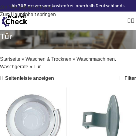
Ab 70 Euro versandkostenfrei innerhalb Deutschlands
Zur Navigation springen
Zum Hauptinhalt springen
Tür
Startseite
»
Waschen & Trocknen
»
Waschmaschinen,
Waschgeräte
»
Tür
Seitenleiste anzeigen
Filter