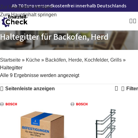
Ab 70 Euro versandkostenfrei innerhalb Deutschlands
Zur Navigation springen
Zum Hauptinhalt springen
Haltegitter für Backofen, Herd
Startseite
»
Küche
»
Backöfen, Herde, Kochfelder, Grills
»
Haltegitter
Alle 9 Ergebnisse werden angezeigt
Seitenleiste anzeigen
Filter