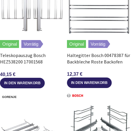
Original
Vorrätig
Original
Vorrätig
Teleskopauszug Bosch
Haltegitter Bosch 00478387 für
HEZ538200 17001568
Backbleche Roste Backofen
Auszugsset 2-teilig für
Backofen
12,37
€
40,15
€
IN DEN WARENKORB
IN DEN WARENKORB
GORENJE