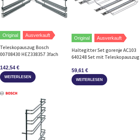
Original
Ausverkauft
Original
Ausverkauft
Teleskopauszug Bosch
Haltegitter Set gorenje AC103
00708430 HEZ338357 3fach
640248 Set mit Teleskopauszug
rechts/links für Backofen
2fach für Backofen
142,54
€
59,61
€
WEITERLESEN
WEITERLESEN