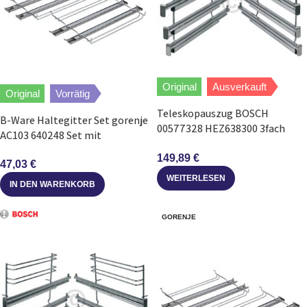
Original
Ausverkauft
Original
Vorrätig
Teleskopauszug BOSCH
B-Ware Haltegitter Set gorenje
00577328 HEZ638300 3fach
AC103 640248 Set mit
links rechts für Backofen
Teleskopauszug 2fach für
149,89
€
Backofen
47,03
€
WEITERLESEN
IN DEN WARENKORB
GORENJE