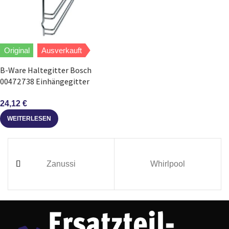
Original
Ausverkauft
B-Ware Haltegitter Bosch
00472738 Einhängegitter
rechts/links für Backofen
24,12
€
WEITERLESEN
Zanussi
Whirlpool