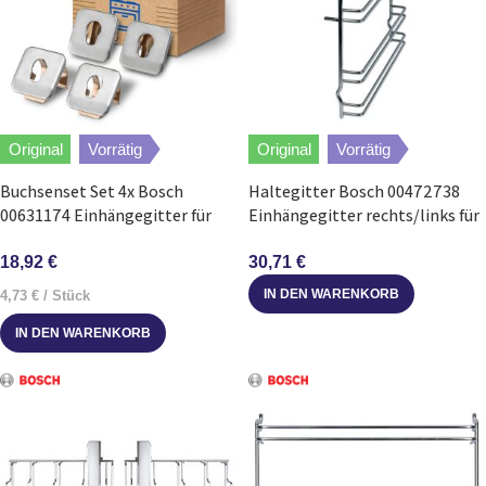
Original
Vorrätig
Original
Vorrätig
Buchsenset Set 4x Bosch
Haltegitter Bosch 00472738
00631174 Einhängegitter für
Einhängegitter rechts/links für
Backofen Herd
Backofen
18,92
€
30,71
€
IN DEN WARENKORB
4,73
€
/
Stück
IN DEN WARENKORB