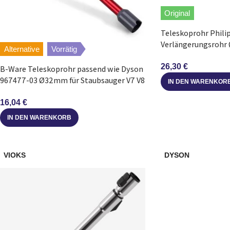
Original
Teleskoprohr Phili
Verlängerungsrohr
Alternative
Vorrätig
Staubsauger
26,30
€
B-Ware Teleskoprohr passend wie Dyson
967477-03 Ø32mm für Staubsauger V7 V8
IN DEN WARENKOR
V15
16,04
€
IN DEN WARENKORB
VIOKS
DYSON