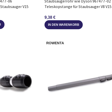
7477-06
Staubsaugerrohr wie Dyson 967477-02
 Staubsauger V15
Teleskopstange für Staubsauger V8 V15
SV10
9,38
€
B
IN DEN WARENKORB
ROWENTA