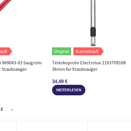
auft
Original
Ausverkauft
n 969043-03 Saugrohr
Teleskoprohr Electrolux 2193709108
2 Staubsauger
36mm für Staubsauger
34,49
€
WEITERLESEN
2
→