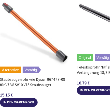
Original
Vorrätig
Teleskoprohr Nilfi
Alternative
Vorrätig
Verlängerung 18/8 E
Neo Staubsauger
Staubsaugerrohr wie Dyson 967477-08
16,79
€
für V7 V8 SV10 V15 Staubsauger
IN DEN WARENKOR
15,15
€
IN DEN WARENKORB