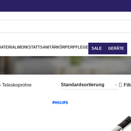
ATERIAL
WERKSTATT
SANITÄR
KÖRPERPFLEGE
SALE
GERÄTE
Fil
»
Teleskoprohre