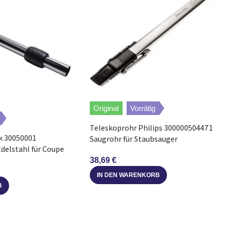
Original
Vorrätig
Teleskoprohr Philips 300000504471
sk 30050001
Saugrohr für Staubsauger
delstahl für Coupe
38,69
€
IN DEN WARENKORB
B