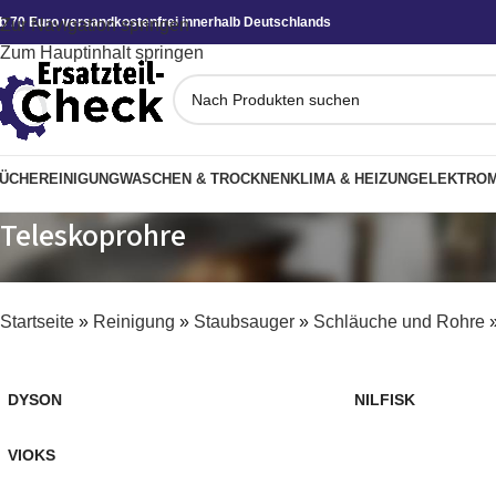
b 70 Euro versandkostenfrei innerhalb Deutschlands
Zur Navigation springen
Zum Hauptinhalt springen
ÜCHE
REINIGUNG
WASCHEN & TROCKNEN
KLIMA & HEIZUNG
ELEKTROM
Teleskoprohre
Startseite
»
Reinigung
»
Staubsauger
»
Schläuche und Rohre
DYSON
NILFISK
VIOKS