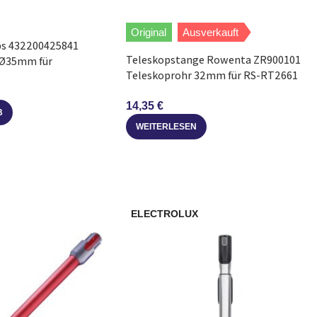
Original
Ausverkauft
ps 432200425841
Teleskopstange Rowenta ZR900101
 Ø35mm für
Teleskoprohr 32mm für RS-RT2661
Staubsauger
14,35
€
B
WEITERLESEN
ELECTROLUX