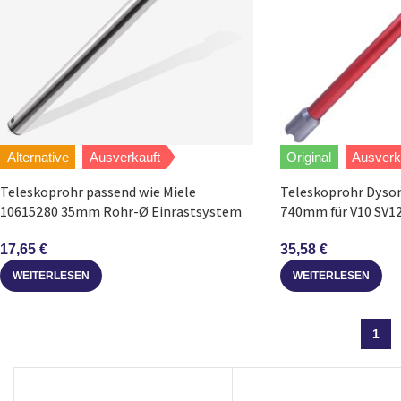
Alternative
Ausverkauft
Original
Ausverk
Teleskoprohr passend wie Miele
Teleskoprohr Dyso
10615280 35mm Rohr-Ø Einrastsystem
740mm für V10 SV1
für Staubsauger
35,58
€
17,65
€
WEITERLESEN
WEITERLESEN
1