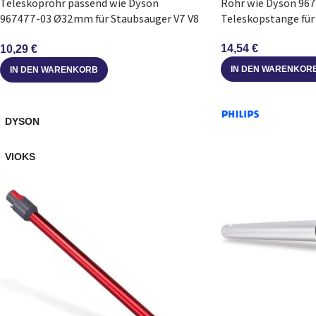
Teleskoprohr passend wie Dyson
Rohr wie Dyson 96
967477-03 Ø32mm für Staubsauger V7 V8
Teleskopstange für
V15
14,54
€
10,29
€
IN DEN WARENKOR
IN DEN WARENKORB
DYSON
VIOKS