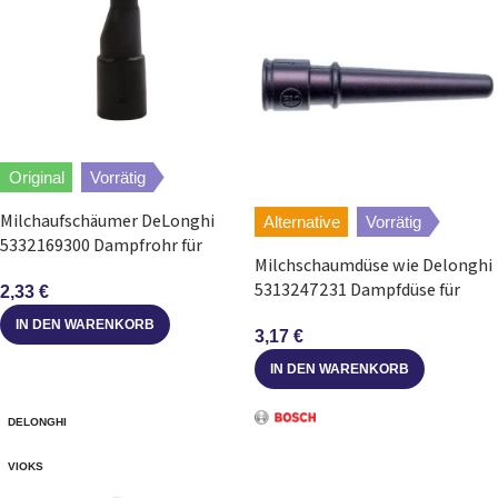
Original
Vorrätig
Milchaufschäumer DeLonghi
Alternative
Vorrätig
5332169300 Dampfrohr für
Milchschaumdüse wie Delonghi
Kaffeemaschine
5313247231 Dampfdüse für
2,33
€
Kaffeemaschine EC685
IN DEN WARENKORB
3,17
€
IN DEN WARENKORB
DELONGHI
VIOKS