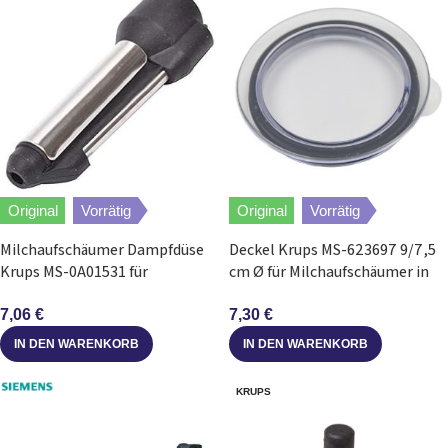
Original
Vorrätig
Original
Vorrätig
Milchaufschäumer Dampfdüse
Deckel Krups MS-623697 9/7,5
Krups MS-0A01531 für
cm Ø für Milchaufschäumer in
Kaffeevollautomat EA8 Serie
Kaffeevollautomat
7,06
€
7,30
€
IN DEN WARENKORB
IN DEN WARENKORB
KRUPS