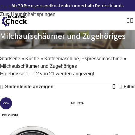
Ab 70 Euro versandkostenfrei innerhalb Deutschlands
Zur Navigation springen
Zum Hauptinhalt springen
Milchaufschäumer und Zugehöriges
Startseite
»
Küche
»
Kaffeemaschine, Espressomaschine
»
Milchaufschäumer und Zugehöriges
Ergebnisse 1 – 12 von 21 werden angezeigt
Seitenleiste anzeigen
Filter
-5%
MELITTA
DELONGHI