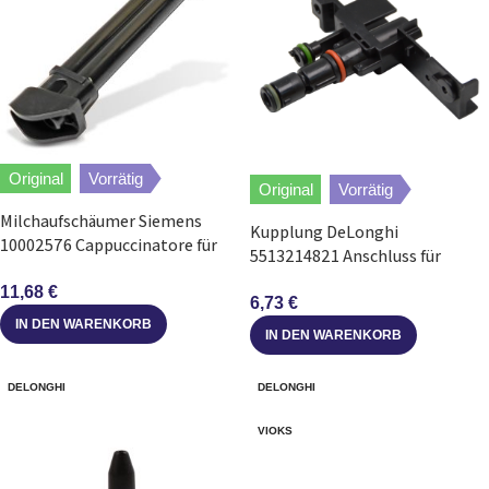
Original
Vorrätig
Original
Vorrätig
Milchaufschäumer Siemens
Kupplung DeLonghi
10002576 Cappuccinatore für
5513214821 Anschluss für
Kaffeemaschine
Milchbehälter in
11,68
€
Kaffeemaschine
6,73
€
IN DEN WARENKORB
IN DEN WARENKORB
DELONGHI
DELONGHI
VIOKS