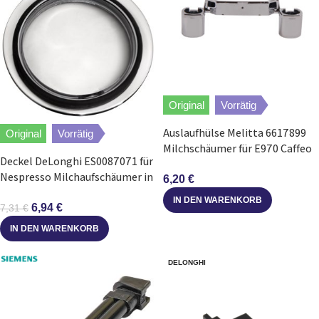
Original
Vorrätig
Auslaufhülse Melitta 6617899
Original
Vorrätig
Milchschäumer für E970 Caffeo
Deckel DeLonghi ES0087071 für
CI Kaffeevollautomat
Nespresso Milchaufschäumer in
6,20
€
Kaffeemaschine
IN DEN WARENKORB
6,94
€
7,31
€
IN DEN WARENKORB
DELONGHI