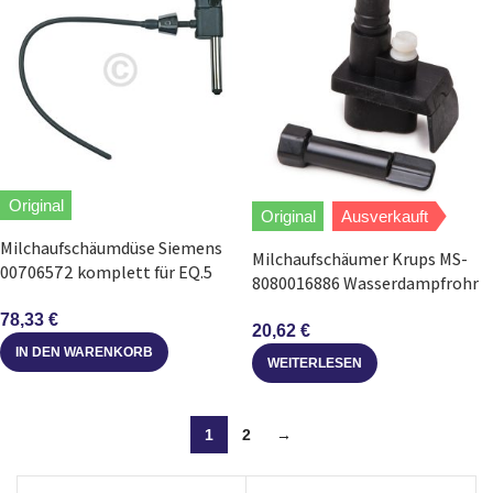
Original
Original
Ausverkauft
Milchaufschäumdüse Siemens
Milchaufschäumer Krups MS-
00706572 komplett für EQ.5
8080016886 Wasserdampfrohr
Kaffeemaschine
für Kaffeemaschine
78,33
€
20,62
€
IN DEN WARENKORB
WEITERLESEN
1
2
→