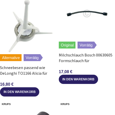
Original
Vorrätig
Milchschlauch Bosch 00630605
Alternative
Vorrätig
Formschlauch für
Kaffeemaschine
Schneebesen passend wie
17,08
€
DeLonghi TO1166 Alicia für
Milchaufschäumer EMF2
IN DEN WARENKORB
16,80
€
IN DEN WARENKORB
KRUPS
KRUPS