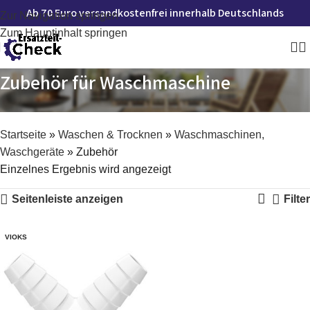
Ab 70 Euro versandkostenfrei innerhalb Deutschlands
Zur Navigation springen
Zum Hauptinhalt springen
Zubehör für Waschmaschine
Startseite
»
Waschen & Trocknen
»
Waschmaschinen,
Waschgeräte
»
Zubehör
Einzelnes Ergebnis wird angezeigt
Seitenleiste anzeigen
Filter
VIOKS