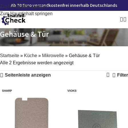
Ab 70 Euro versandkostenfrei innerhalb Deutschlands
Zur Navigation springen
Zum Hauptinhalt springen
Gehäuse & Tür
Startseite
»
Küche
»
Mikrowelle
»
Gehäuse & Tür
Alle 2 Ergebnisse werden angezeigt
Seitenleiste anzeigen
Filter
SHARP
VIOKS