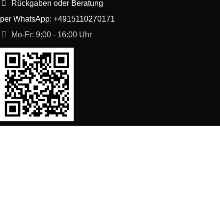
Rückgaben oder Beratung
per WhatsApp: +4915110270171
Mo-Fr: 9:00 - 16:00 Uhr
SORTIMENT
Shop
Waschmaschine Ersatzteile
Spülmaschine Ersatzteile
Kühlschrank Ersatzteile
Herd, Backofen Ersatzteile