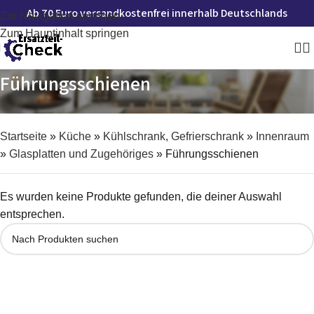
Ab 70 Euro versandkostenfrei innerhalb Deutschlands
Zur Navigation springen
Zum Hauptinhalt springen
Führungsschienen
Startseite
»
Küche
»
Kühlschrank, Gefrierschrank
»
Innenraum
»
Glasplatten und Zugehöriges
»
Führungsschienen
Es wurden keine Produkte gefunden, die deiner Auswahl
entsprechen.