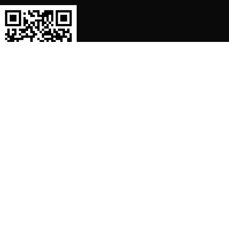
SORTIMENT
Shop
Waschmaschine Ersatzteile
Spülmaschine Ersatzteile
Kühlschrank Ersatzteile
Herd, Backofen Ersatzteile
Staubsauger Ersatzteile
Dunstabzugshaube Ersatzteile
Kaffeemaschine Ersatzteile
Mikrowelle Ersatzteile