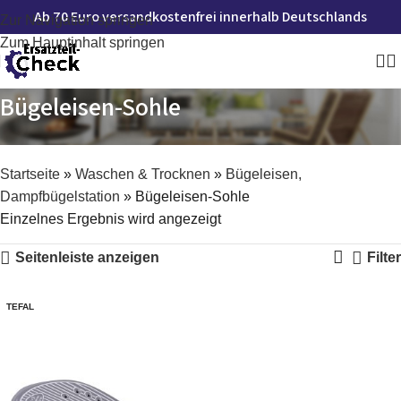
Ab 70 Euro versandkostenfrei innerhalb Deutschlands
Zur Navigation springen
Zum Hauptinhalt springen
Bügeleisen-Sohle
Startseite
»
Waschen & Trocknen
»
Bügeleisen,
Dampfbügelstation
»
Bügeleisen-Sohle
Einzelnes Ergebnis wird angezeigt
Seitenleiste anzeigen
Filter
TEFAL