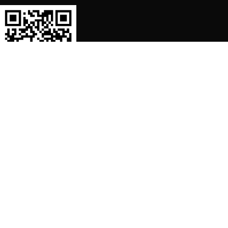
SORTIMENT
Shop
Waschmaschine Ersatzteile
Spülmaschine Ersatzteile
Kühlschrank Ersatzteile
Herd, Backofen Ersatzteile
Staubsauger Ersatzteile
Dunstabzugshaube Ersatzteile
Kaffeemaschine Ersatzteile
Mikrowelle Ersatzteile