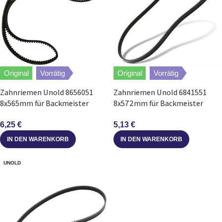
Original
Vorrätig
Original
Vorrätig
Zahnriemen Unold 8656051
Zahnriemen Unold 6841551
8x565mm für Backmeister
8x572mm für Backmeister
Brotbackautomat
Brotbackautomat
6,25
€
5,13
€
IN DEN WARENKORB
IN DEN WARENKORB
UNOLD