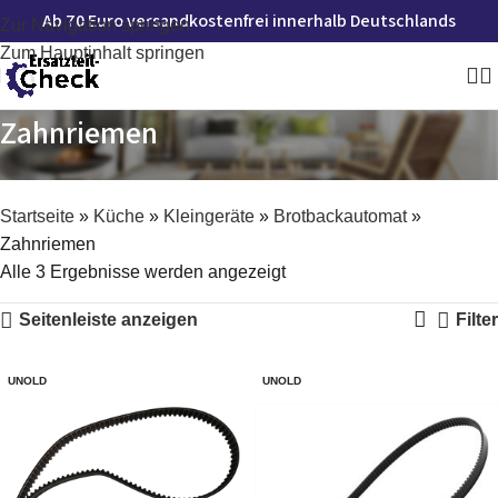
Ab 70 Euro versandkostenfrei innerhalb Deutschlands
Zur Navigation springen
Zum Hauptinhalt springen
Zahnriemen
Startseite
»
Küche
»
Kleingeräte
»
Brotbackautomat
»
Zahnriemen
Alle 3 Ergebnisse werden angezeigt
Seitenleiste anzeigen
Filter
UNOLD
UNOLD