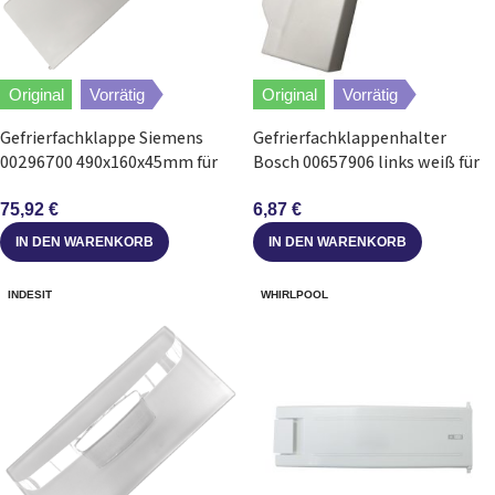
Original
Vorrätig
Original
Vorrätig
Gefrierfachklappe Siemens
Gefrierfachklappenhalter
00296700 490x160x45mm für
Bosch 00657906 links weiß für
Kühlschrank
Gefrierschrank
75,92
€
6,87
€
IN DEN WARENKORB
IN DEN WARENKORB
INDESIT
WHIRLPOOL