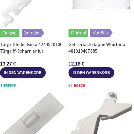
Original
Vorrätig
Original
Vorrätig
Türgrifffeder Beko 4244510100
Gefrierfachklappe Whirlpool
Türgriff-Scharnier für
481010467685
Gefrierfach in Kühlschrank
Frosterfachklappe für
Kühlschrank
13,27
€
12,18
€
IN DEN WARENKORB
IN DEN WARENKORB