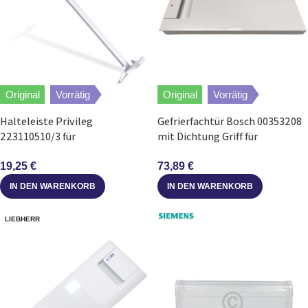
Original
Vorrätig
Original
Vorrätig
Halteleiste Privileg
Gefrierfachtür Bosch 00353208
223110510/3 für
mit Dichtung Griff für
Gefrierfachklappe in
Kühlschrank
Gefrierschrank
19,25
€
73,89
€
IN DEN WARENKORB
IN DEN WARENKORB
LIEBHERR