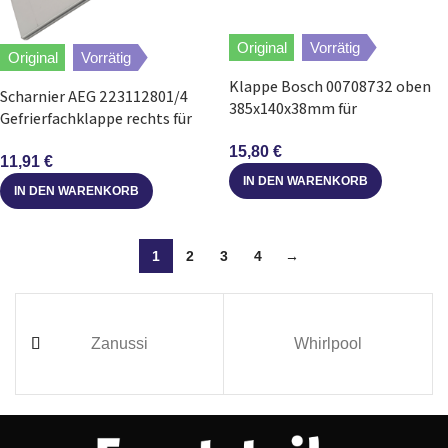
Original
Vorrätig
Original
Vorrätig
Klappe Bosch 00708732 oben
Scharnier AEG 223112801/4
385x140x38mm für
Gefrierfachklappe rechts für
Gefriergutfach in
Gefrierschrank
Gefrierschrank
15,80
€
11,91
€
IN DEN WARENKORB
IN DEN WARENKORB
1
2
3
4
→
Zanussi
Whirlpool