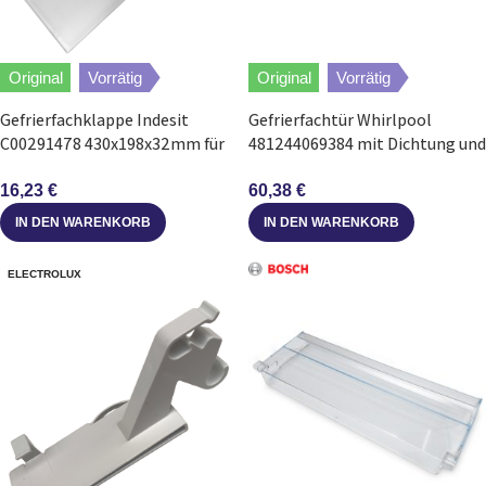
Original
Vorrätig
Original
Vorrätig
Gefrierfachklappe Indesit
Gefrierfachtür Whirlpool
C00291478 430x198x32mm für
481244069384 mit Dichtung und
Kühlschrank
Griff für Kühlschrank
16,23
€
60,38
€
IN DEN WARENKORB
IN DEN WARENKORB
ELECTROLUX