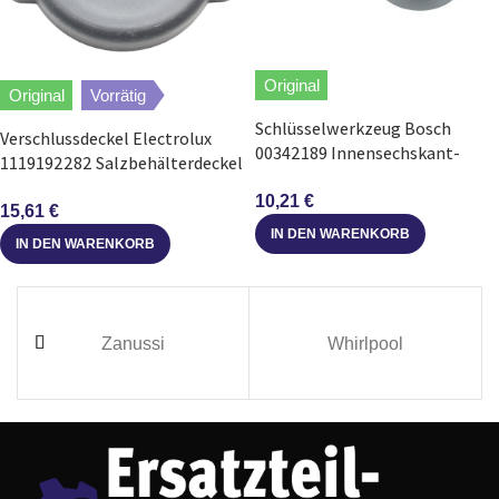
Original
Original
Vorrätig
Schlüsselwerkzeug Bosch
Verschlussdeckel Electrolux
00342189 Innensechskant-
1119192282 Salzbehälterdeckel
Schlüssel für Geschirrspüler
in Geschirrspüler
10,21
€
15,61
€
IN DEN WARENKORB
IN DEN WARENKORB
Zanussi
Whirlpool