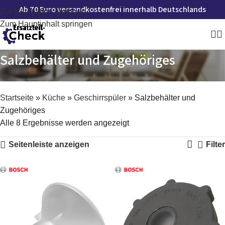
Ab 70 Euro versandkostenfrei innerhalb Deutschlands
Zur Navigation springen
Zum Hauptinhalt springen
Salzbehälter und Zugehöriges
Startseite
»
Küche
»
Geschirrspüler
»
Salzbehälter und
Zugehöriges
Alle 8 Ergebnisse werden angezeigt
Seitenleiste anzeigen
Filter