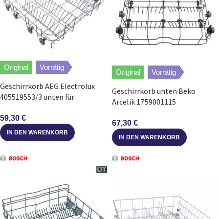
Original
Vorrätig
Original
Vorrätig
Geschirrkorb AEG Electrolux
Geschirrkorb unten Beko
405519553/3 unten für
Arcelik 1759001115
Spülmaschine
Unterkorbgruppe für
59,30
€
Spülmaschine
67,30
€
IN DEN WARENKORB
IN DEN WARENKORB