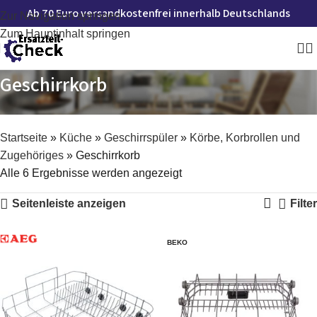
Ab 70 Euro versandkostenfrei innerhalb Deutschlands
Zur Navigation springen
Zum Hauptinhalt springen
Geschirrkorb
Startseite
»
Küche
»
Geschirrspüler
»
Körbe, Korbrollen und
Zugehöriges
»
Geschirrkorb
Alle 6 Ergebnisse werden angezeigt
Seitenleiste anzeigen
Filter
BEKO