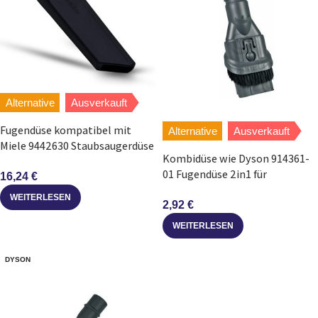
Alternative
Ausverkauft
Fugendüse kompatibel mit
Alternative
Ausverkauft
Miele 9442630 Staubsaugerdüse
Kombidüse wie Dyson 914361-
35mmØ für Staubsauger
01 Fugendüse 2in1 für
16,24
€
Staubsauger
WEITERLESEN
2,92
€
WEITERLESEN
DYSON