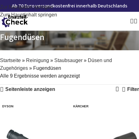
Ab 70 Euro versandkostenfrei innerhalb Deutschlands
Zur Navigation springen
Zum Hauptinhalt springen
Fugendüsen
Startseite
»
Reinigung
»
Staubsauger
»
Düsen und
Zugehöriges
»
Fugendüsen
Alle 9 Ergebnisse werden angezeigt
Seitenleiste anzeigen
Filter
DYSON
KÄRCHER