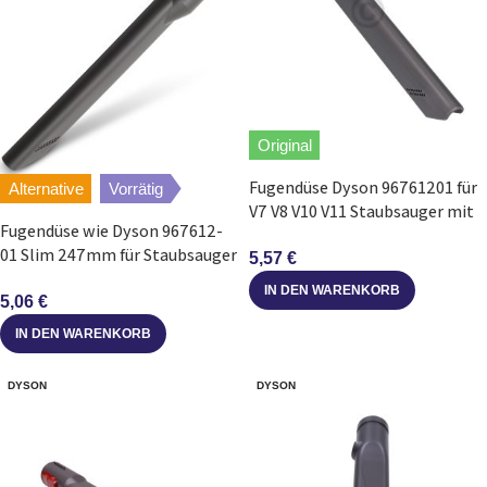
Original
Fugendüse Dyson 96761201 für
Alternative
Vorrätig
V7 V8 V10 V11 Staubsauger mit
Fugendüse wie Dyson 967612-
Quick Release
01 Slim 247mm für Staubsauger
5,57
€
V7 V8 V10 V11
IN DEN WARENKORB
5,06
€
IN DEN WARENKORB
DYSON
DYSON