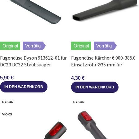
Original
Vorrätig
Original
Vorrätig
Fugendüse Dyson 913612-01 für
Fugendüse Kärcher 6.900-385.0
DC23 DC32 Staubsuager
Einsatzrohr Ø35 mm für
Staubsauger
5,90
€
4,30
€
IN DEN WARENKORB
IN DEN WARENKORB
DYSON
DYSON
VIOKS