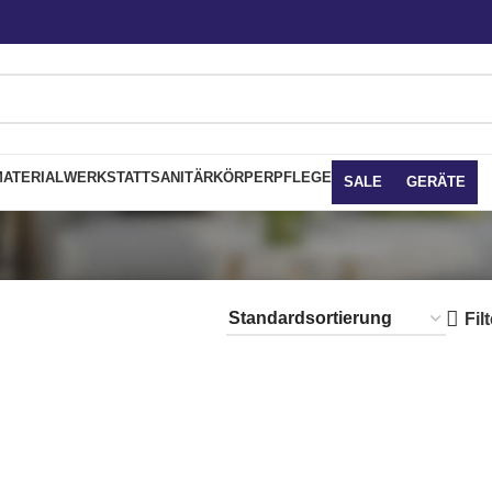
ATERIAL
WERKSTATT
SANITÄR
KÖRPERPFLEGE
SALE
GERÄTE
Fil