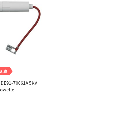
auft
 DE91-70061A 5KV
rowelle