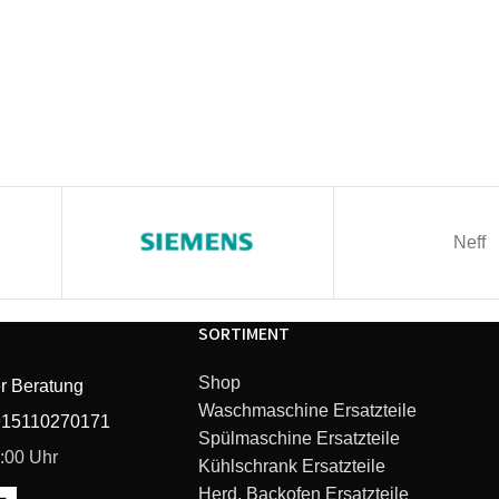
Neff
SORTIMENT
Shop
r Beratung
Waschmaschine Ersatzteile
915110270171
Spülmaschine Ersatzteile
6:00 Uhr
Kühlschrank Ersatzteile
Herd, Backofen Ersatzteile