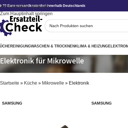
b 70 Euro versandkostenfrei innerhalb Deutschlands
Zur Navigation springen
Zum Hauptinhalt springen
ÜCHE
REINIGUNG
WASCHEN & TROCKNEN
KLIMA & HEIZUNG
ELEKTROM
Elektronik für Mikrowelle
Startseite
»
Küche
»
Mikrowelle
»
Elektronik
SAMSUNG
SAMSUNG