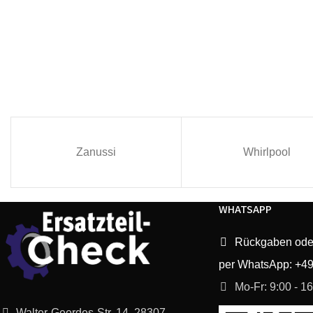
Zanussi
Whirlpool
WHATSAPP
Rückgaben ode
per WhatsApp: +4
Mo-Fr: 9:00 - 1
Walter-Geerdes-Str. 14, 28307