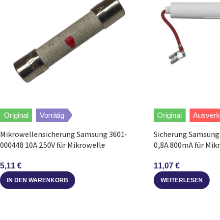
Original
Vorrätig
Original
Ausverk
Mikrowellensicherung Samsung 3601-
Sicherung Samsung
000448 10A 250V für Mikrowelle
0,8A 800mA für Mik
5,11
€
11,07
€
IN DEN WARENKORB
WEITERLESEN