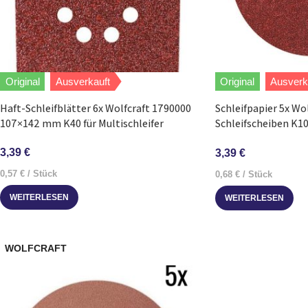
Original
Ausverkauft
Original
Ausverk
Haft-Schleifblätter 6x Wolfcraft 1790000
Schleifpapier 5x Wo
107×142 mm K40 für Multischleifer
Schleifscheiben K1
Schleifteller
3,39
€
3,39
€
0,57
€
/
Stück
0,68
€
/
Stück
WEITERLESEN
WEITERLESEN
WOLFCRAFT