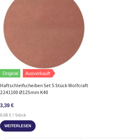
Original
Ausverkauft
Haftschleifscheiben Set 5 Stück Wolfcraft
2241100 Ø125mm K40
3,39
€
0,68
€
/
Stück
WEITERLESEN