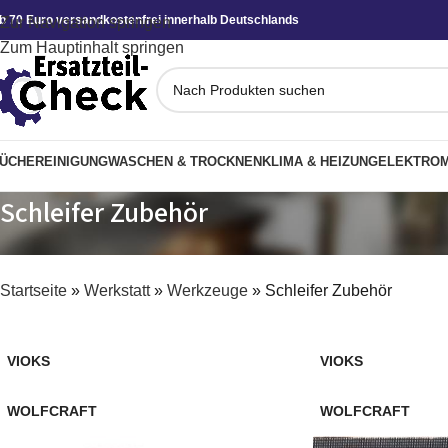
b 70 Euro versandkostenfrei innerhalb Deutschlands
Zur Navigation springen
Zum Hauptinhalt springen
ÜCHE
REINIGUNG
WASCHEN & TROCKNEN
KLIMA & HEIZUNG
ELEKTROM
Schleifer Zubehör
Startseite
»
Werkstatt
»
Werkzeuge
»
Schleifer Zubehör
VIOKS
VIOKS
WOLFCRAFT
WOLFCRAFT