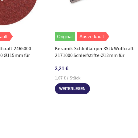
auft
Original
Ausverkauft
lfcraft 2465000
Keramik-Schleifkörper 3Stk Wolfcraft
00 Ø115mm für
2171000 Schleifstifte Ø12mm für
Schleifer
3,21
€
1,07
€
/
Stück
WEITERLESEN