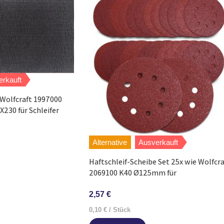
erkauft
 Wolfcraft 1997000
230 für Schleifer
Alternative
Ausverkauft
Haftschleif-Scheibe Set 25x wie Wolfcra
2069100 K40 Ø125mm für
Exzenterschleifer
2,57
€
0,10
€
/
Stück