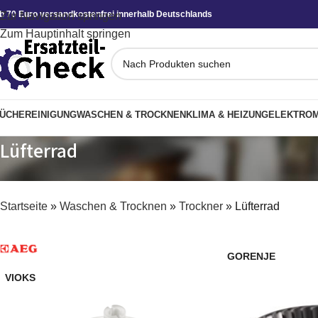
b 70 Euro versandkostenfrei innerhalb Deutschlands
Zur Navigation springen
Zum Hauptinhalt springen
ÜCHE
REINIGUNG
WASCHEN & TROCKNEN
KLIMA & HEIZUNG
ELEKTROM
Lüfterrad
Startseite
»
Waschen & Trocknen
»
Trockner
»
Lüfterrad
GORENJE
VIOKS