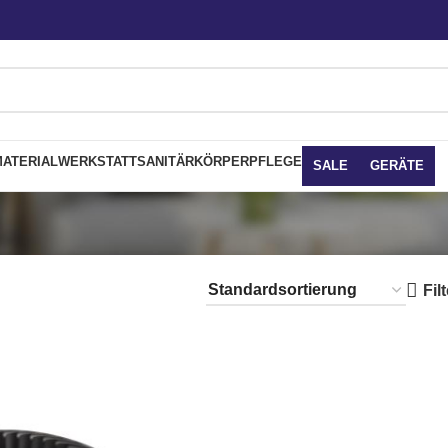
ATERIAL
WERKSTATT
SANITÄR
KÖRPERPFLEGE
SALE
GERÄTE
Fil