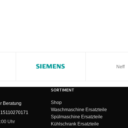
Neff
SORTIMENT
Shop
r Beratung
Waschmaschine Ersatzteile
915110270171
Spülmaschine Ersatzteile
6:00 Uhr
Kühlschrank Ersatzteile