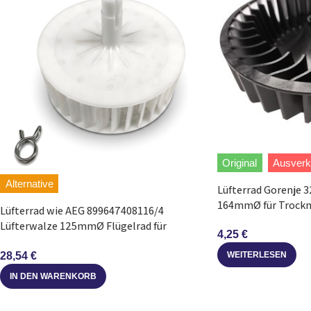
Original
Ausverk
Alternative
Lüfterrad Gorenje 3
164mmØ für Trockn
Lüfterrad wie AEG 899647408116/4
Lüfterwalze 125mmØ Flügelrad für
4,25
€
Trockner
WEITERLESEN
28,54
€
IN DEN WARENKORB