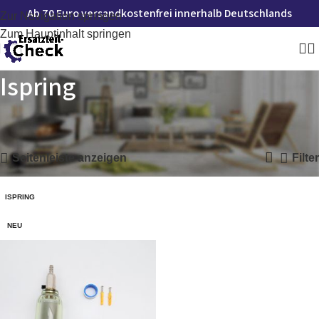
Ab 70 Euro versandkostenfrei innerhalb Deutschlands
Zur Navigation springen
Zum Hauptinhalt springen
Ispring
Startseite
»
Ispring
Einzelnes Ergebnis wird angezeigt
Seitenleiste anzeigen
Filter
ISPRING
NEU