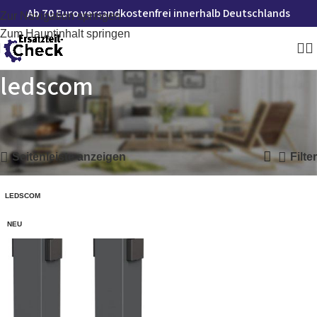
Ab 70 Euro versandkostenfrei innerhalb Deutschlands
Zur Navigation springen
Zum Hauptinhalt springen
ledscom
Startseite
»
ledscom
Einzelnes Ergebnis wird angezeigt
Seitenleiste anzeigen
Filter
LEDSCOM
NEU