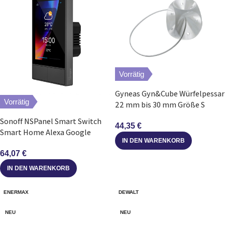
Vorrätig
Gyneas Gyn&Cube Würfelpessar
Vorrätig
22 mm bis 30 mm Größe S
Sonoff NSPanel Smart Switch
44,35
€
Smart Home Alexa Google
IN DEN WARENKORB
eWeLink Wandschalter
64,07
€
IN DEN WARENKORB
ENERMAX
DEWALT
NEU
NEU