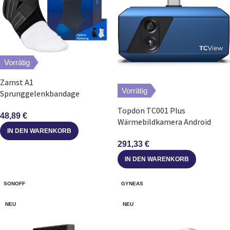
Vorrätig
Zamst A1
Vorrätig
Sprunggelenkbandage
verstellbar anatomische
Topdon TC001 Plus
Passform M rechts
48,89
€
Wärmebildkamera Android
IN DEN WARENKORB
512×384 -20 bis 550 °C Dual-
Objektiv
291,33
€
IN DEN WARENKORB
SONOFF
GYNEAS
NEU
NEU