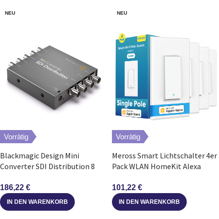
NEU
NEU
Vorrätig
Vorrätig
Blackmagic Design Mini
Meross Smart Lichtschalter 4er
Converter SDI Distribution 8
Pack WLAN HomeKit Alexa
Ausgänge 3G-SDI 1080p60
Google einpolig
186,22
€
101,22
€
IN DEN WARENKORB
IN DEN WARENKORB