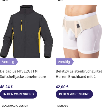
NEU
NEU
Vorrätig
Vorrätig
Deltaplus MYSE2GJTM
BeFit24 Leistenbruchgürtel
Softshelljacke abnehmbare
Herren Bruchband mit 2
Ärmel Grau-Gelb Größe M
Silikoneinlagen Größe M
48,24
€
42,00
€
IN DEN WARENKORB
IN DEN WARENKORB
BLACKMAGIC DESIGN
MEROSS