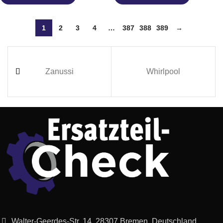
1
2
3
4
…
387
388
389
→
Zanussi
Whirlpool
Walter-Geerdes-Str. 14, 28307 Bremen, Deutschland