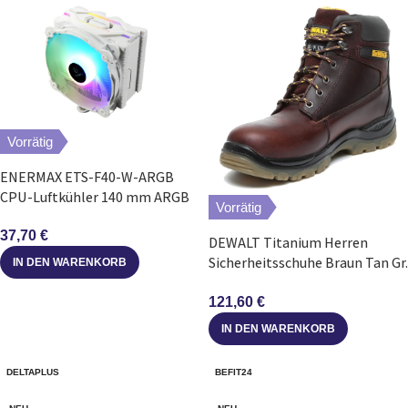
Vorrätig
ENERMAX ETS-F40-W-ARGB
CPU-Luftkühler 140 mm ARGB
Vorrätig
200 W TDP weiß
37,70
€
DEWALT Titanium Herren
Sicherheitsschuhe Braun Tan Gr.
IN DEN WARENKORB
43 EU Stahlkappe
121,60
€
IN DEN WARENKORB
DELTAPLUS
BEFIT24