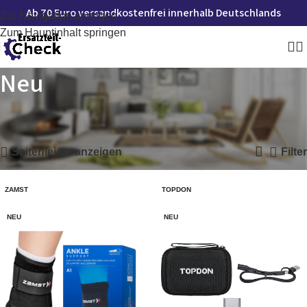
Ab 70 Euro versandkostenfrei innerhalb Deutschlands
Zur Navigation springen
Zum Hauptinhalt springen
Neu
Startseite
»
Neu
Ergebnisse 1 – 12 von 4660 werden angezeigt
Seitenleiste anzeigen
Filter
ZAMST
TOPDON
NEU
NEU