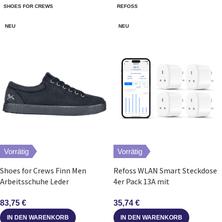
SHOES FOR CREWS
REFOSS
NEU
NEU
Vorrätig
Vorrätig
Shoes for Crews Finn Men
Refoss WLAN Smart Steckdose
Arbeitsschuhe Leder
4er Pack 13A mit
rutschhemmend Gr. 45 Herren
Strommessung HomeKit Alexa
83,75
€
35,74
€
IN DEN WARENKORB
IN DEN WARENKORB