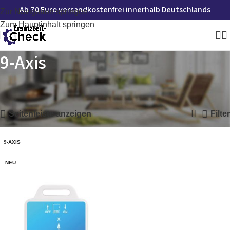
Ab 70 Euro versandkostenfrei innerhalb Deutschlands
Zur Navigation springen
Zum Hauptinhalt springen
9-Axis
Startseite
»
9-Axis
Einzelnes Ergebnis wird angezeigt
Seitenleiste anzeigen
Filter
9-AXIS
NEU