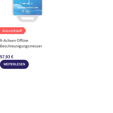
Ausverkauft
9-Achsen Offline
Beschleunigungsmesser
Datenlogger WT901SDCL mit
SD-Karte
57,93
€
WEITERLESEN