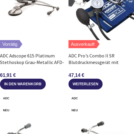
Vorrätig
Ausverkauft
ADC Adscope 615 Platinum
ADC Pro’s Combo II SR
Stethoskop Grau-Metallic AFD-
Blutdruckmessgerät mit
Technologie
Sprague Stethoskop blau
61,91
€
47,14
€
IN DEN WARENKORB
WEITERLESEN
ADC
ADC
NEU
NEU