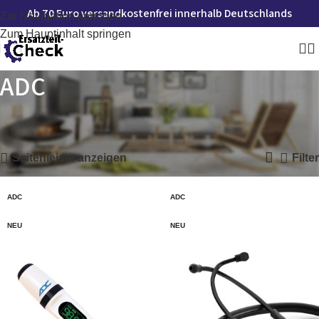
Ab 70 Euro versandkostenfrei innerhalb Deutschlands
Zur Navigation springen
Zum Hauptinhalt springen
ADC
Startseite
»
ADC
Alle 8 Ergebnisse werden angezeigt
Seitenleiste anzeigen
Filter
ADC
ADC
NEU
NEU