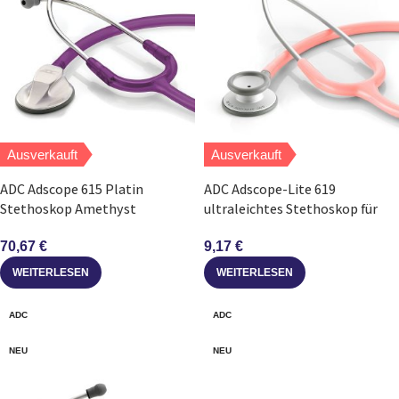
Ausverkauft
Ausverkauft
ADC Adscope 615 Platin
ADC Adscope-Lite 619
Stethoskop Amethyst
ultraleichtes Stethoskop für
Erwachsene Pink
70,67
€
9,17
€
WEITERLESEN
WEITERLESEN
ADC
ADC
NEU
NEU