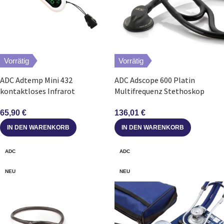
Vorrätig
Vorrätig
ADC Adtemp Mini 432
ADC Adscope 600 Platin
kontaktloses Infrarot
Multifrequenz Stethoskop
Thermometer
taktisch
Stirnthermometer
65,90
€
136,01
€
IN DEN WARENKORB
IN DEN WARENKORB
ADC
ADC
NEU
NEU