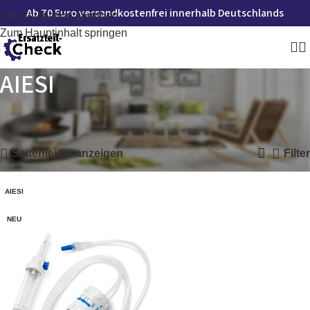
Ab 70 Euro versandkostenfrei innerhalb Deutschlands
Zur Navigation springen
Zum Hauptinhalt springen
AIESI
Startseite
»
AIESI
Einzelnes Ergebnis wird angezeigt
Seitenleiste anzeigen
Filter
AIESI
NEU