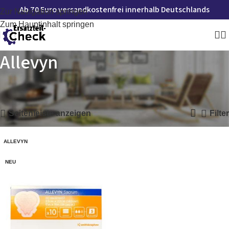
Ab 70 Euro versandkostenfrei innerhalb Deutschlands
Zur Navigation springen
Zum Hauptinhalt springen
Allevyn
Startseite
»
Allevyn
Einzelnes Ergebnis wird angezeigt
Seitenleiste anzeigen
Filter
ALLEVYN
NEU