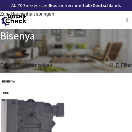
Ab 70 Euro versandkostenfrei innerhalb Deutschlands
Zur Navigation springen
Zum Hauptinhalt springen
Bisenya
Startseite
»
Bisenya
Einzelnes Ergebnis wird angezeigt
Seitenleiste anzeigen
Filter
BISENYA
NEU