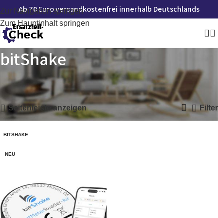
Ab 70 Euro versandkostenfrei innerhalb Deutschlands
Zur Navigation springen
Zum Hauptinhalt springen
bitShake
Startseite
»
bitShake
Einzelnes Ergebnis wird angezeigt
Seitenleiste anzeigen
Filter
BITSHAKE
NEU