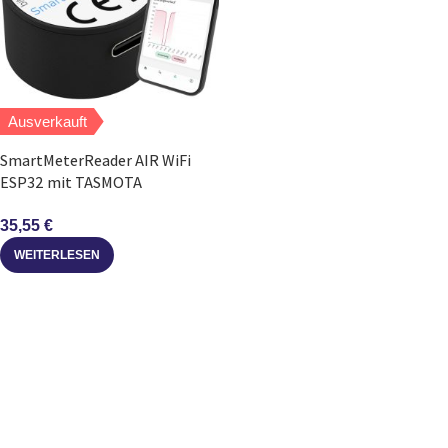
Ausverkauft
SmartMeterReader AIR WiFi
ESP32 mit TASMOTA
vorinstalliert MQTT IR
35,55
€
WEITERLESEN