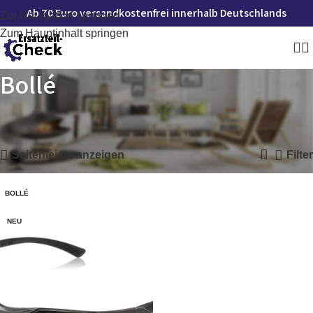
Ab 70 Euro versandkostenfrei innerhalb Deutschlands
Zur Navigation springen
Zum Hauptinhalt springen
Bollé
Startseite
»
Bollé
Einzelnes Ergebnis wird angezeigt
Seitenleiste anzeigen
Filter
BOLLÉ
NEU