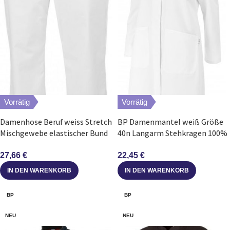
Vorrätig
Vorrätig
Damenhose Beruf weiss Stretch
BP Damenmantel weiß Größe
Mischgewebe elastischer Bund
40n Langarm Stehkragen 100%
Gr. 48s
Baumwolle
27,66
€
22,45
€
IN DEN WARENKORB
IN DEN WARENKORB
BP
BP
NEU
NEU