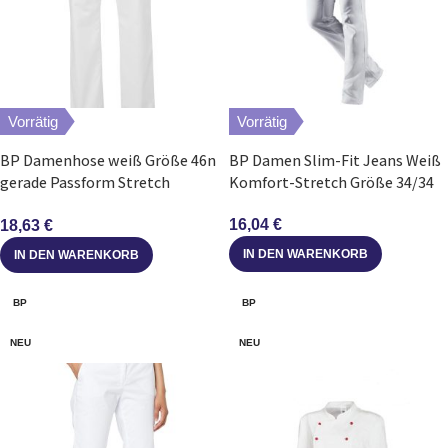
Vorrätig
Vorrätig
BP Damenhose weiß Größe 46n
BP Damen Slim-Fit Jeans Weiß
gerade Passform Stretch
Komfort-Stretch Größe 34/34
Dehnbund
16,04
€
18,63
€
IN DEN WARENKORB
IN DEN WARENKORB
BP
BP
NEU
NEU