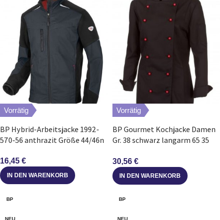
Vorrätig
Vorrätig
BP Hybrid-Arbeitsjacke 1992-
BP Gourmet Kochjacke Damen
570-56 anthrazit Größe 44/46n
Gr. 38 schwarz langarm 65 35
Mischgewebe
16,45
€
30,56
€
IN DEN WARENKORB
IN DEN WARENKORB
BP
BP
NEU
NEU