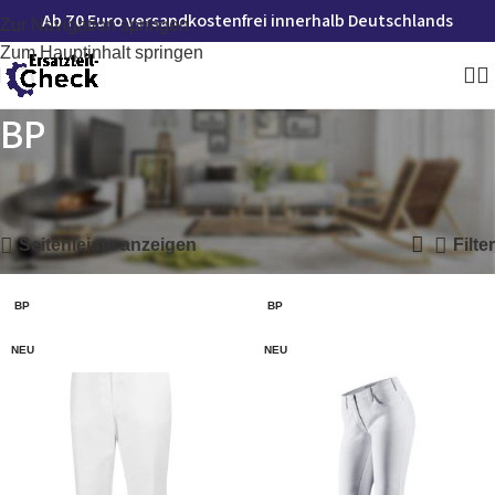
Ab 70 Euro versandkostenfrei innerhalb Deutschlands
Zur Navigation springen
Zum Hauptinhalt springen
BP
Startseite
»
BP
Ergebnisse 1 – 12 von 37 werden angezeigt
Seitenleiste anzeigen
Filter
BP
BP
NEU
NEU