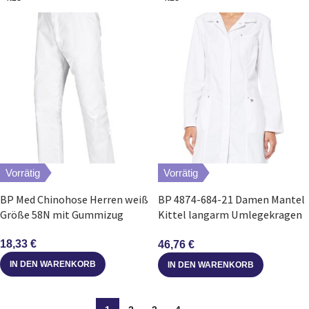
Vorrätig
Vorrätig
BP Med Chinohose Herren weiß
BP 4874-684-21 Damen Mantel
Größe 58N mit Gummizug
Kittel langarm Umlegekragen
Stretch weiß Gr. 44
18,33
€
46,76
€
IN DEN WARENKORB
IN DEN WARENKORB