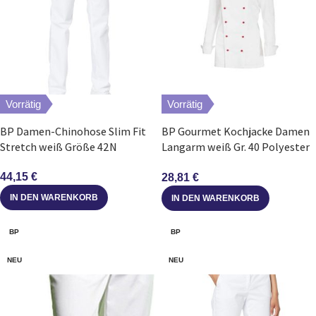
Vorrätig
Vorrätig
BP Damen-Chinohose Slim Fit
BP Gourmet Kochjacke Damen
Stretch weiß Größe 42N
Langarm weiß Gr. 40 Polyester
Baumwolle
44,15
€
28,81
€
IN DEN WARENKORB
IN DEN WARENKORB
BP
BP
NEU
NEU