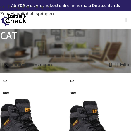
Ab 70 Euro versandkostenfrei innerhalb Deutschlands
Zur Navigation springen
Zum Hauptinhalt springen
CAT
Startseite
»
CAT
Alle 3 Ergebnisse werden angezeigt
Seitenleiste anzeigen
Filter
CAT
CAT
NEU
NEU