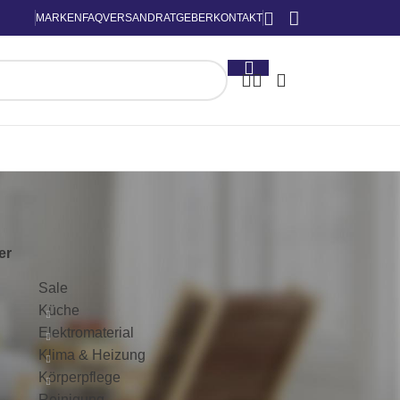
MARKEN
FAQ
VERSAND
RATGEBER
KONTAKT
KATEGORIEN
ter
Sale
Küche
Elektromaterial
Klima & Heizung
Körperpflege
Reinigung