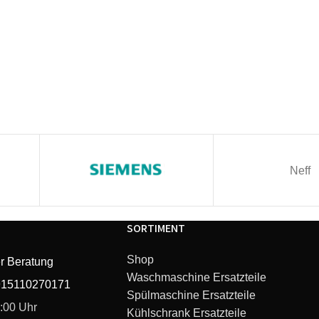
Neff
SORTIMENT
Shop
r Beratung
Waschmaschine Ersatzteile
915110270171
Spülmaschine Ersatzteile
6:00 Uhr
Kühlschrank Ersatzteile