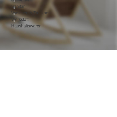
Sanitär
Waschen & Trocknen
Werkstatt
Haushaltswaren