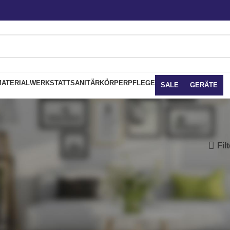
ATERIAL
WERKSTATT
SANITÄR
KÖRPERPFLEGE
SALE
GERÄTE
Fil