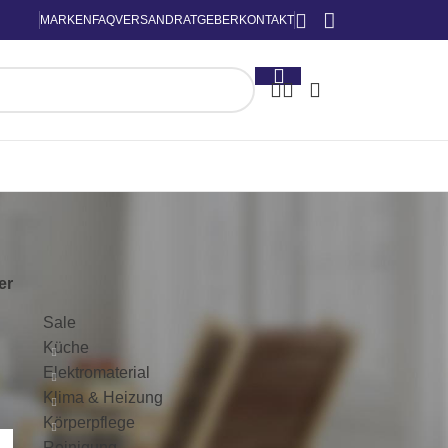
MARKEN
FAQ
VERSAND
RATGEBER
KONTAKT
KATEGORIEN
ter
Sale
Küche
Elektromaterial
Klima & Heizung
Körperpflege
Reinigung