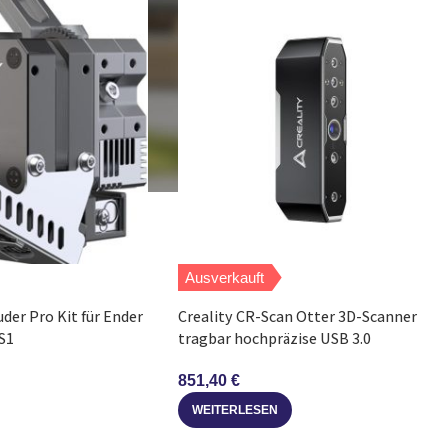
Ausverkauft
uder Pro Kit für Ender
Creality CR-Scan Otter 3D-Scanner
 S1
tragbar hochpräzise USB 3.0
851,40
€
WEITERLESEN