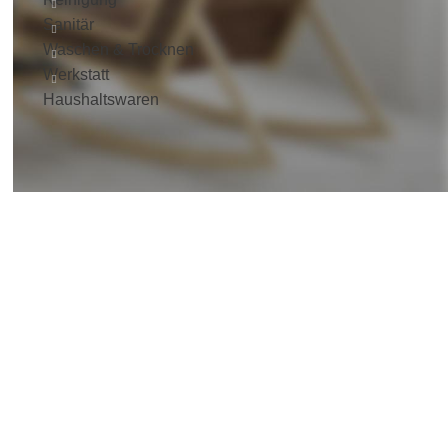
Sanitär
Waschen & Trocknen
Werkstatt
Haushaltswaren