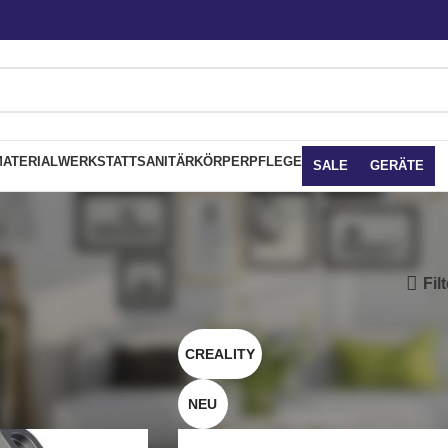
ATERIAL
WERKSTATT
SANITÄR
KÖRPERPFLEGE
SALE
GERÄTE
Fil
CREALITY
NEU