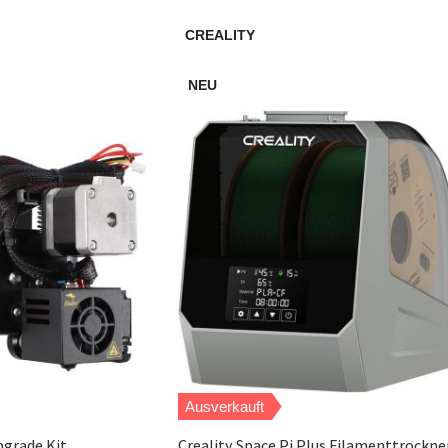
CREALITY
NEU
Ausverkauft
pgrade Kit
Creality Space Pi Plus Filamenttrockne