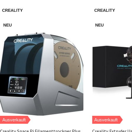
CREALITY
CREALITY
NEU
NEU
Ausverkauft
Ausverkauft
Creality Space Pi Filamenttrockner Plus
Creality Extruder U