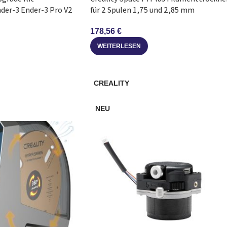
nder-3 Ender-3 Pro V2
für 2 Spulen 1,75 und 2,85 mm
178,56
€
WEITERLESEN
CREALITY
NEU