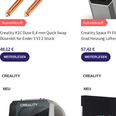
Ausverkauft
Ausverkauft
Creality K1C Düse 0,4 mm Quick Swap
Creality Space PI F
Düsenkit für Ender 3 V3 2 Stück
Grad Heizung Lüfter
48,12
€
57,42
€
WEITERLESEN
WEITERLESEN
CREALITY
CREALITY
NEU
NEU