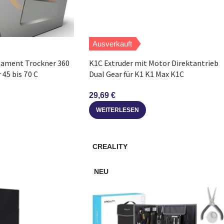
Ausverkauft
ilament Trockner 360
K1C Extruder mit Motor Direktantrieb
 45 bis 70 C
Dual Gear für K1 K1 Max K1C
29,69
€
WEITERLESEN
CREALITY
NEU