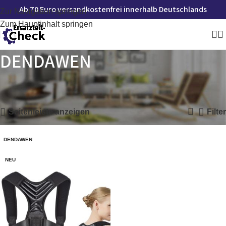
Ab 70 Euro versandkostenfrei innerhalb Deutschlands
Zur Navigation springen
Zum Hauptinhalt springen
DENDAWEN
Startseite
»
DENDAWEN
Einzelnes Ergebnis wird angezeigt
Seitenleiste anzeigen
Filter
DENDAWEN
NEU