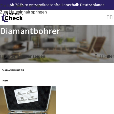
Ab 70 Euro versandkostenfrei innerhalb Deutschlands
Zur Navigation springen
Zum Hauptinhalt springen
Diamantbohrer
Startseite
»
Diamantbohrer
Einzelnes Ergebnis wird angezeigt
Seitenleiste anzeigen
Filter
DIAMANTBOHRER
NEU