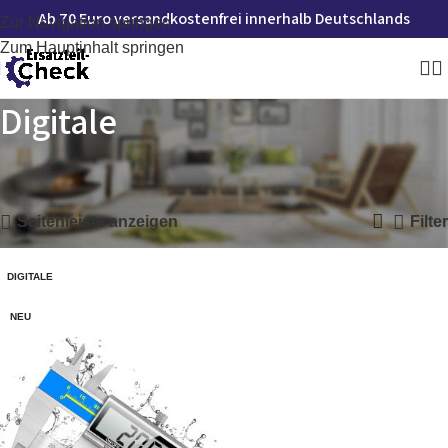
Ab 70 Euro versandkostenfrei innerhalb Deutschlands
Zur Navigation springen
Zum Hauptinhalt springen
Digitale
Startseite
»
Digitale
Einzelnes Ergebnis wird angezeigt
Seitenleiste anzeigen
Filter
DIGITALE
NEU