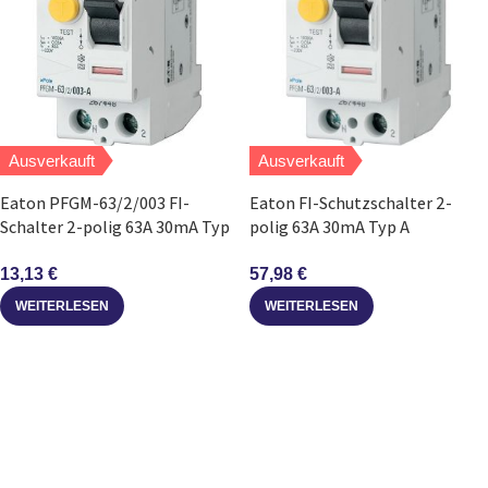
Ausverkauft
Ausverkauft
Eaton PFGM-63/2/003 FI-
Eaton FI-Schutzschalter 2-
Schalter 2-polig 63A 30mA Typ
polig 63A 30mA Typ A
AC
Schraubanschluss
13,13
€
57,98
€
WEITERLESEN
WEITERLESEN