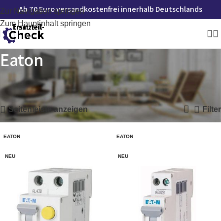
Ab 70 Euro versandkostenfrei innerhalb Deutschlands
Zur Navigation springen
Zum Hauptinhalt springen
Eaton
Startseite
»
Eaton
Alle 4 Ergebnisse werden angezeigt
Seitenleiste anzeigen
Filter
EATON
EATON
NEU
NEU