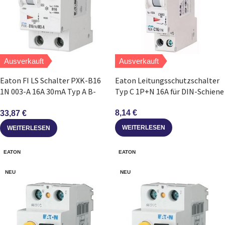
Ausverkauft
Ausverkauft
Eaton FI LS Schalter PXK-B16
Eaton Leitungsschutzschalter
1N 003-A 16A 30mA Typ A B-
Typ C 1P+N 16A für DIN-Schiene
Charakteristik
8,14
€
33,87
€
WEITERLESEN
WEITERLESEN
EATON
EATON
NEU
NEU