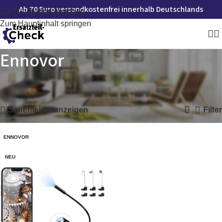
Ab 70 Euro versandkostenfrei innerhalb Deutschlands
Zur Navigation springen
Zum Hauptinhalt springen
Ennovor
Startseite
»
Ennovor
Einzelnes Ergebnis wird angezeigt
Seitenleiste anzeigen
Filter
ENNOVOR
NEU